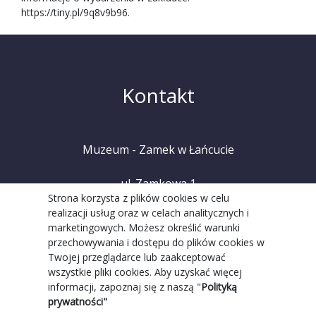
https://tiny.pl/9q8v9b96
.
Kontakt
Muzeum - Zamek w Łańcucie
ul. Zamkowa 1
Strona korzysta z plików cookies w celu
realizacji usług oraz w celach analitycznych i
37-100 Łańcut
marketingowych. Możesz określić warunki
przechowywania i dostępu do plików cookies w
tel. +48 (17) 225 20 08
Twojej przeglądarce lub zaakceptować
wszystkie pliki cookies. Aby uzyskać więcej
informacji, zapoznaj się z naszą "
Polityką
prywatności"