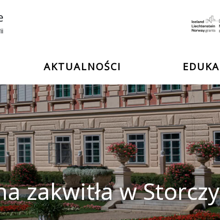
e
ii
AKTUALNOŚCI
EDUKA
ana zakwitła w Storcz