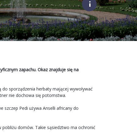
;
cyficznym zapachu. Okaz znajduje się na
ją ją do sporządzenia herbaty mającej wywoływać
rtner nie dochowa się potomstwa.
e szczep Pedi używa Anselli africany do
ę w pobliżu domów. Takie sąsiedztwo ma ochronić