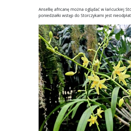
Ansellię africanę można oglądać w łańcuckiej Stor
poniedziałki wstęp do Storczykarni jest nieodpła