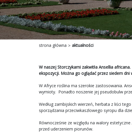
strona główna
aktualności
W naszej Storczykarni zakwitła Ansellia african
ekspozycji. Można go oglądać przez siedem dni 
W Afryce roślina ma szerokie zastosowania. Anse
wymioty. Ponadto noszenie jej pseudobulw prz
Według zambijskich wierzeń, herbata z liści teg
sporządzania przeciwkaszlowego syropu dla dzie
Równocześnie ze względu na walory estetyczne A
przed uderzeniem piorunów.