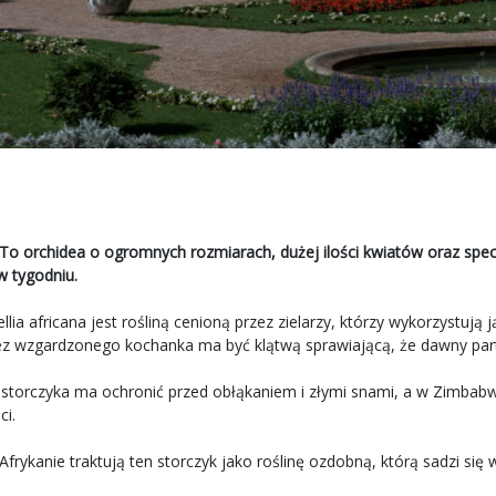
a. To orchidea o ogromnych rozmiarach, dużej ilości kwiatów oraz spe
w tygodniu.
llia africana jest rośliną cenioną przez zielarzy, którzy wykorzystu
ez wzgardzonego kochanka ma być klątwą sprawiającą, że dawny pa
o storczyka ma ochronić przed obłąkaniem i złymi snami, a w Zimbabw
ci.
frykanie traktują ten storczyk jako roślinę ozdobną, którą sadzi si