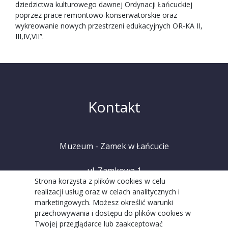
dziedzictwa kulturowego dawnej Ordynacji Łańcuckiej
poprzez prace remontowo-konserwatorskie oraz
wykreowanie nowych przestrzeni edukacyjnych OR-KA II,
III,IV,VII”.
Kontakt
Muzeum - Zamek w Łańcucie
ul. Zamkowa 1
Strona korzysta z plików cookies w celu
realizacji usług oraz w celach analitycznych i
37-100 Łańcut
marketingowych. Możesz określić warunki
przechowywania i dostępu do plików cookies w
tel. +48 (17) 225 20 08
Twojej przeglądarce lub zaakceptować