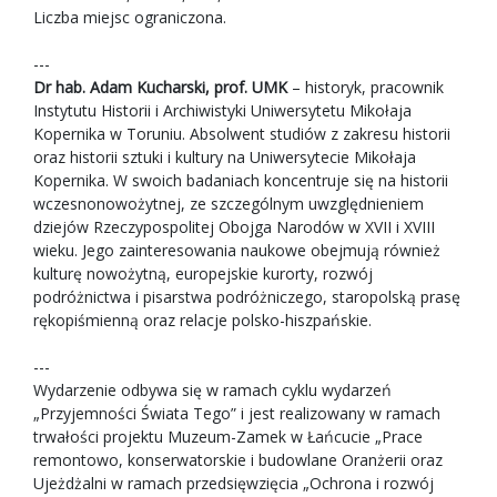
Liczba miejsc ograniczona.
---
Dr hab. Adam Kucharski, prof. UMK
– historyk, pracownik
Instytutu Historii i Archiwistyki Uniwersytetu Mikołaja
Kopernika w Toruniu. Absolwent studiów z zakresu historii
oraz historii sztuki i kultury na Uniwersytecie Mikołaja
Kopernika. W swoich badaniach koncentruje się na historii
wczesnonowożytnej, ze szczególnym uwzględnieniem
dziejów Rzeczypospolitej Obojga Narodów w XVII i XVIII
wieku. Jego zainteresowania naukowe obejmują również
kulturę nowożytną, europejskie kurorty, rozwój
podróżnictwa i pisarstwa podróżniczego, staropolską prasę
rękopiśmienną oraz relacje polsko-hiszpańskie.
---
Wydarzenie odbywa się w ramach cyklu wydarzeń
„Przyjemności Świata Tego” i jest realizowany w ramach
trwałości projektu Muzeum-Zamek w Łańcucie „Prace
remontowo, konserwatorskie i budowlane Oranżerii oraz
Ujeżdżalni w ramach przedsięwzięcia „Ochrona i rozwój