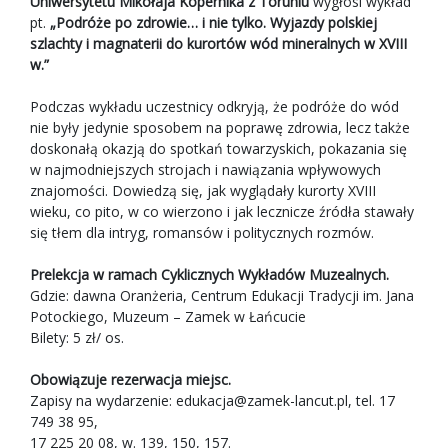
Uniwersytetu Mikołaja Kopernika z Toruniu
wygłosi wykład
pt.
„Podróże po zdrowie… i nie tylko. Wyjazdy polskiej
szlachty i magnaterii do kurortów wód mineralnych w XVIII
w.”
Podczas wykładu uczestnicy odkryją, że podróże do wód
nie były jedynie sposobem na poprawę zdrowia, lecz także
doskonałą okazją do spotkań towarzyskich, pokazania się
w najmodniejszych strojach i nawiązania wpływowych
znajomości. Dowiedzą się, jak wyglądały kurorty XVIII
wieku, co pito, w co wierzono i jak lecznicze źródła stawały
się tłem dla intryg, romansów i politycznych rozmów.
Prelekcja w ramach Cyklicznych Wykładów Muzealnych.
Gdzie: dawna Oranżeria, Centrum Edukacji Tradycji im. Jana
Potockiego, Muzeum – Zamek w Łańcucie
Bilety: 5 zł/ os.
Obowiązuje rezerwacja miejsc.
Zapisy na wydarzenie:
edukacja@zamek-lancut.pl
, tel. 17
749 38 95,
17 225 20 08, w. 139, 150, 157.