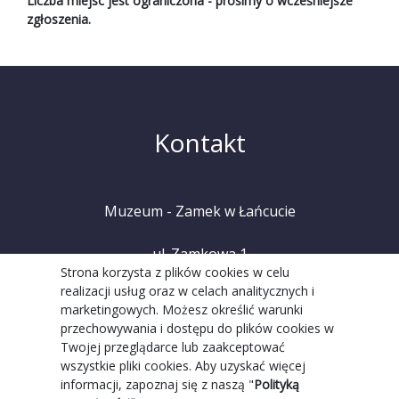
Liczba miejsc jest ograniczona - prosimy o wcześniejsze
zgłoszenia.
Kontakt
Muzeum - Zamek w Łańcucie
ul. Zamkowa 1
Strona korzysta z plików cookies w celu
realizacji usług oraz w celach analitycznych i
37-100 Łańcut
marketingowych. Możesz określić warunki
przechowywania i dostępu do plików cookies w
tel. +48 (17) 225 20 08
Twojej przeglądarce lub zaakceptować
wszystkie pliki cookies. Aby uzyskać więcej
informacji, zapoznaj się z naszą "
Polityką