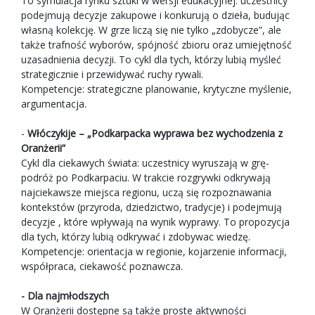
To symulacja rynku sztuki w wersji edukacyjnej: uczestnicy
podejmują decyzje zakupowe i konkurują o dzieła, budując
własną kolekcję. W grze liczą się nie tylko „zdobycze”, ale
także trafność wyborów, spójność zbioru oraz umiejętność
uzasadnienia decyzji. To cykl dla tych, którzy lubią myśleć
strategicznie i przewidywać ruchy rywali.
Kompetencje: strategiczne planowanie, krytyczne myślenie,
argumentacja.
-
Włóczykije – „Podkarpacka wyprawa bez wychodzenia z
Oranżerii”
Cykl dla ciekawych świata: uczestnicy wyruszają w grę-
podróż po Podkarpaciu. W trakcie rozgrywki odkrywają
najciekawsze miejsca regionu, uczą się rozpoznawania
kontekstów (przyroda, dziedzictwo, tradycje) i podejmują
decyzje , które wpływają na wynik wyprawy. To propozycja
dla tych, którzy lubią odkrywać i zdobywac wiedzę.
Kompetencje: orientacja w regionie, kojarzenie informacji,
współpraca, ciekawość poznawcza.
- Dla najmłodszych
W Oranżerii dostępne są także proste aktywności