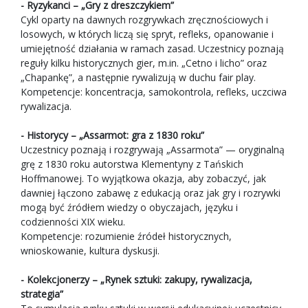
- Ryzykanci – „Gry z dreszczykiem”
Cykl oparty na dawnych rozgrywkach zręcznościowych i
losowych, w których liczą się spryt, refleks, opanowanie i
umiejętność działania w ramach zasad. Uczestnicy poznają
reguły kilku historycznych gier, m.in. „Cetno i licho” oraz
„Chapankę”, a następnie rywalizują w duchu fair play.
Kompetencje: koncentracja, samokontrola, refleks, uczciwa
rywalizacja.
- Historycy – „Assarmot: gra z 1830 roku”
Uczestnicy poznają i rozgrywają „Assarmota” — oryginalną
grę z 1830 roku autorstwa Klementyny z Tańskich
Hoffmanowej. To wyjątkowa okazja, aby zobaczyć, jak
dawniej łączono zabawę z edukacją oraz jak gry i rozrywki
mogą być źródłem wiedzy o obyczajach, języku i
codzienności XIX wieku.
Kompetencje: rozumienie źródeł historycznych,
wnioskowanie, kultura dyskusji.
- Kolekcjonerzy – „Rynek sztuki: zakupy, rywalizacja,
strategia”