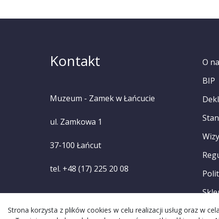
Kontakt
O n
BIP
Muzeum - Zamek w Łańcucie
Dekl
Stan
ul. Zamkowa 1
Wizy
37-100 Łańcut
Reg
tel. +48 (17) 225 20 08
Poli
Skle
Strona korzysta z plików cookies w celu realizacji usług oraz w c