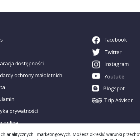
as
Facebook
Twitter
aracja dostępności
Instagram
dardy ochrony małoletnich
Youtube
ta
Blogspot
ulamin
Trip Advisor
tyka prywatności
p online
elach analitycznych i marketingowych. Możesz określić warunki przech