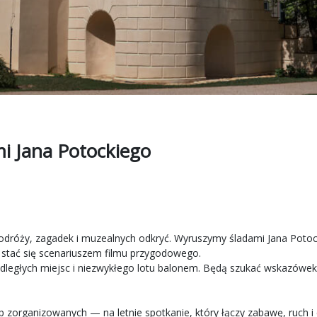
i Jana Potockiego
odróży, zagadek i muzealnych odkryć. Wyruszymy śladami Jana Potoc
stać się scenariuszem filmu przygodowego.
odległych miejsc i niezwykłego lotu balonem. Będą szukać wskazów
rup zorganizowanych — na letnie spotkanie, który łączy zabawę, ruch i 