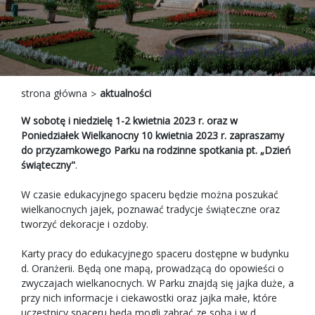
strona główna
aktualności
W sobotę i niedzielę 1-2 kwietnia 2023 r. oraz w
Poniedziałek Wielkanocny 10 kwietnia 2023 r. zapraszamy
do przyzamkowego Parku na rodzinne spotkania pt. „Dzień
świąteczny"
.
W czasie edukacyjnego spaceru będzie można poszukać
wielkanocnych jajek, poznawać tradycje świąteczne oraz
tworzyć dekoracje i ozdoby.
Karty pracy do edukacyjnego spaceru dostępne w budynku
d. Oranżerii. Będą one mapą, prowadzącą do opowieści o
zwyczajach wielkanocnych. W Parku znajdą się jajka duże, a
przy nich informacje i ciekawostki oraz jajka małe, które
uczestnicy spaceru będą mogli zabrać ze sobą i w d.