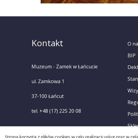
Kontakt
O n
BIP
Muzeum - Zamek w Łańcucie
Dekl
Stan
ul. Zamkowa 1
Wizy
37-100 Łańcut
Reg
tel. +48 (17) 225 20 08
Poli
Skle
Strona korzysta z plików cookies w celu realizacji usług oraz w c