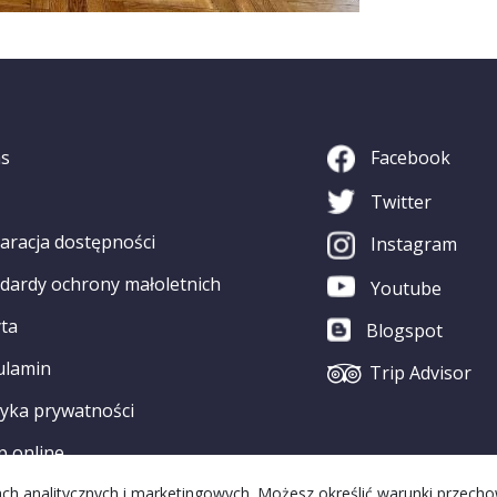
as
Facebook
Twitter
aracja dostępności
Instagram
dardy ochrony małoletnich
Youtube
ta
Blogspot
ulamin
Trip Advisor
tyka prywatności
p online
elach analitycznych i marketingowych. Możesz określić warunki przech