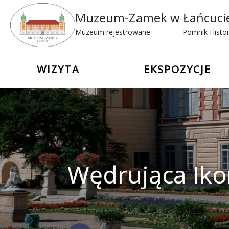
Muzeum-Zamek w Łańcuci
Muzeum rejestrowane
Pomnik Histor
WIZYTA
EKSPOZYCJE
Wędrująca Iko