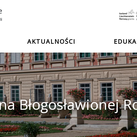
e
ii
AKTUALNOŚCI
EDUKA
na Błogosławionej 