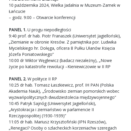
10 października 2024, Wielka Jadalnia w Muzeum-Zamek w
Łańcucie
– godz. 9:00 – Otwarcie konferencji
PANEL 1.
U progu niepodległości
9:40 prof. dr hab. Piotr Franaszek (Uniwersytet Jagielloński),
„Ziemianie w obronie Kresów. Z pamiętnika por. Ludwika
Mycielskiego hr. Dołęga, oficera 8 Pułku Ułanów Księcia
Józefa Poniatowskiego”
10:00 dr Wiktor Węglewicz (badacz niezależny), „Nowe
życie po katastrofie rewolucji –Kieniewiczowie w II RP
PANEL 2.
W polityce II RP
10:25 dr hab. Tomasz Łaszkiewicz, prof. IH PAN (Polska
Akademia Nauk), „Środowisko ziemian pomorskich wobec
wyzwańpolitycznych dwudziestolecia międzywojennego”
10:45 Patryk Sajnóg (Uniwersytet Jagielloński),
„Arystokracja i ziemiaństwo w parlamencie II
Rzeczypospolitej (1930-1939)”
11:05 dr hab. Mariusz Krzysztofiński (IPN Rzeszów),
„Renegaci? Osoby o szlacheckich korzeniachw szeregach