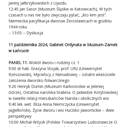
Janiny Jałbrzykowskich z Ujazdu
12:45 Jan Sasor (Muzeum Śląskie w Katowicach), W tych
czasach u nas nie było zwyczaju pytać, „kto kim jest”.
Niemiecka pacyfikacja dworuw Żerosławicach w grudniu
1944 roku
– 13:05 – Dyskusja
11 października 2024, Gabinet Ordynata w Muzeum-Zamek
w Łańcucie
PANEL 11.
Wokół dworu i rodziny cz. 1
9:00 dr hab. Grażyna Stojak, prof. URz (Uniwersytet
Rzeszowski), Mycielscy z Nienadowej – ostatni właściciele
założenia dworsko-folwarcznego
9:20 Henryk Dumin (Muzeum Karkonoskie w Jeleniej
Górze), Ostatnia narolska hrabina. O Jadwidze Korytowskiej
w świetle relacji mieszkańców Narola i okolicznych wsi
9:40 lek. wet. Eliza Anna Niemczycka (Uniwersytet
Jagielloński), Życie dworu i wsi Hucisko Jawornickie – dwie
perspektywy
10:00 Michał Wójcik (Polskie Towarzystwo Ludoznawcze O.