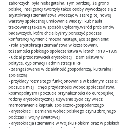
zaborczych, była niebagatelna. Tym bardziej, że grono
polskiej inteligencji tworzyły także osoby wywodzące się z
arystokracji i ziemiaństwa wnosząc w szeregi tej nowej
warstwy społecznej umiłowanie wiedzy i kult nauki
traktowanej także w sposób utylitarny.Wśród problemów
badawczych, które chcielibyśmy poruszyć podczas
konferencji wymienić można następujące zagadnienia:
- rola arystokracji i ziemiaństwa w kształtowaniu
tożsamości polskiego społeczeństwa w latach 1918 –1939
- udział przedstawicieli arystokracji i ziemiaństwa w
polityce, dyplomacji i administracji II RP
- zaangażowanie w działalność gospodarczą, kulturalną i
społeczną
- przykłady rozmaitego funkcjonowania w badanym czasie:
poczucie misji i chęci przydatności wobec społeczeństwa,
kosmopolityzm i poczucie przynależności do europejskiej
rodziny arystokratycznej, używanie życia czy wręcz
marnotrawienie kapitału społeczno-gospodarczego
- arystokraci i ziemianie wobec polskiego czynu zbrojnego
podczas II wojny światowej
- arystokracja i ziemianie w Wojsku Polskim oraz w polskich