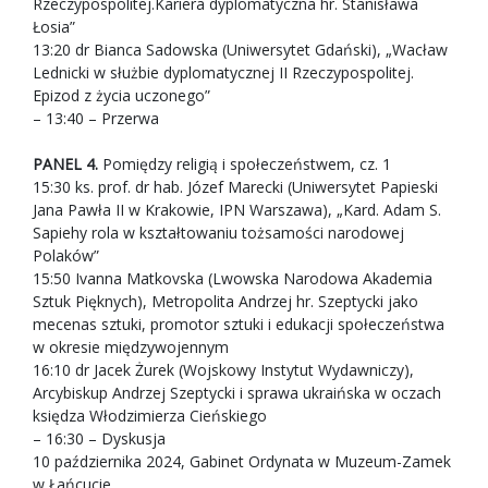
Rzeczypospolitej.Kariera dyplomatyczna hr. Stanisława
Łosia”
13:20 dr Bianca Sadowska (Uniwersytet Gdański), „Wacław
Lednicki w służbie dyplomatycznej II Rzeczypospolitej.
Epizod z życia uczonego”
– 13:40 – Przerwa
PANEL 4.
Pomiędzy religią i społeczeństwem, cz. 1
15:30 ks. prof. dr hab. Józef Marecki (Uniwersytet Papieski
Jana Pawła II w Krakowie, IPN Warszawa), „Kard. Adam S.
Sapiehy rola w kształtowaniu tożsamości narodowej
Polaków”
15:50 Ivanna Matkovska (Lwowska Narodowa Akademia
Sztuk Pięknych), Metropolita Andrzej hr. Szeptycki jako
mecenas sztuki, promotor sztuki i edukacji społeczeństwa
w okresie międzywojennym
16:10 dr Jacek Żurek (Wojskowy Instytut Wydawniczy),
Arcybiskup Andrzej Szeptycki i sprawa ukraińska w oczach
księdza Włodzimierza Cieńskiego
– 16:30 – Dyskusja
10 października 2024, Gabinet Ordynata w Muzeum-Zamek
w Łańcucie