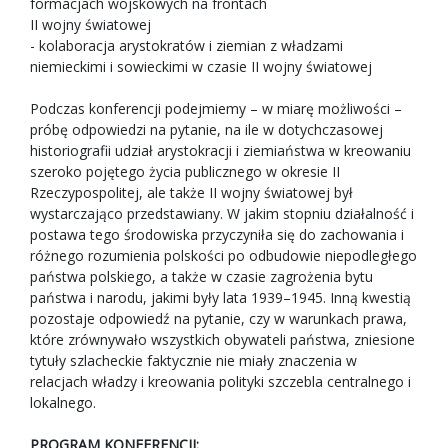
formacjach wojskowych na frontach
II wojny światowej
- kolaboracja arystokratów i ziemian z władzami
niemieckimi i sowieckimi w czasie II wojny światowej
Podczas konferencji podejmiemy – w miarę możliwości –
próbę odpowiedzi na pytanie, na ile w dotychczasowej
historiografii udział arystokracji i ziemiaństwa w kreowaniu
szeroko pojętego życia publicznego w okresie II
Rzeczypospolitej, ale także II wojny światowej był
wystarczająco przedstawiany. W jakim stopniu działalność i
postawa tego środowiska przyczyniła się do zachowania i
różnego rozumienia polskości po odbudowie niepodległego
państwa polskiego, a także w czasie zagrożenia bytu
państwa i narodu, jakimi były lata 1939–1945. Inną kwestią
pozostaje odpowiedź na pytanie, czy w warunkach prawa,
które zrównywało wszystkich obywateli państwa, zniesione
tytuły szlacheckie faktycznie nie miały znaczenia w
relacjach władzy i kreowania polityki szczebla centralnego i
lokalnego.
PROGRAM KONFERENCJI: