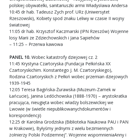
polskiej obywatelki, sanitariuszki armii Władysława Andersa
10:45 dr hab. Tadeusz Zych prof. URz (Uniwersytet
Rzeszowski), Kobiety spod znaku Leliwy w czasie II wojny
światowej
11:05 dr hab. Krzysztof Kaczmarski (IPN Rzeszów) Wojenne
losy Marii ze Zdziechowskich i Jana Sapiehów
– 11:25 – Przerwa kawowa
PANEL 10.
Wobec katastrofy dziejowej cz. 2
11:45 Krystyna Czartoryska (Fundacja Pełkińska XX
Czartoryskichim. Konstantego J. M. Czartoryskiego),
Rodzina Czartoryskich z Pełkiń wobec przemian dziejowych
1939-1945
12:05 Teresa Bagińska-Żurawska (Muzeum-Zamek w
Łańcucie), Janina Ledóchowska (1888-1970) – arystokratka
pracująca, nieugięta wobec władzy bolszewickiej we
Lwowie (w świetle niepublikowanychdokumentów i
korespondencji)
12:25 dr Karolina Grodziska (Biblioteka Naukowa PAU i PAN
w Krakowie), Byłyśmy jednymi z wielu bezimiennych
żołnierzy Polski Podziemnej”. Wojenne wspomnieniaAnny i