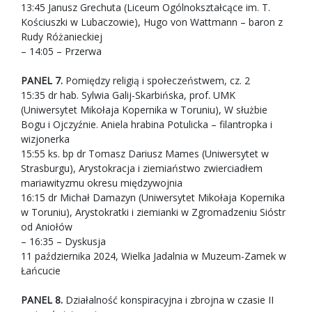
13:45 Janusz Grechuta (Liceum Ogólnokształcące im. T.
Kościuszki w Lubaczowie), Hugo von Wattmann – baron z
Rudy Różanieckiej
– 14:05 – Przerwa
PANEL 7.
Pomiędzy religią i społeczeństwem, cz. 2
15:35 dr hab. Sylwia Galij-Skarbińska, prof. UMK
(Uniwersytet Mikołaja Kopernika w Toruniu), W służbie
Bogu i Ojczyźnie. Aniela hrabina Potulicka – filantropka i
wizjonerka
15:55 ks. bp dr Tomasz Dariusz Mames (Uniwersytet w
Strasburgu), Arystokracja i ziemiaństwo zwierciadłem
mariawityzmu okresu międzywojnia
16:15 dr Michał Damazyn (Uniwersytet Mikołaja Kopernika
w Toruniu), Arystokratki i ziemianki w Zgromadzeniu Sióstr
od Aniołów
– 16:35 – Dyskusja
11 października 2024, Wielka Jadalnia w Muzeum-Zamek w
Łańcucie
PANEL 8.
Działalność konspiracyjna i zbrojna w czasie II