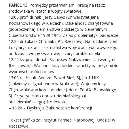
PANEL 13.
Pomiędzy przetrwaniem i pracą na rzecz
środowiska w latach II wojny światowej
12:00 prof. dr hab. Jerzy Gapys (Uniwersytet Jana
Kochanowskiego w Kielcach), Działalność charytatywna
(dobroczynna) ziemiaństwa polskiego w Generalnym
Gubernatorstwie 1939-1945. Zarys problematyki badawczej
12:20 dr Łukasz Chrobak (IPN Rzeszów), Na rozdartej ziemi.
Losy arystokracji i ziemiaństwa województwa lwowskiego
podczas II wojny światowej – zarys problematyki
12:40 ks. prof. dr hab. Stanisław Nabywaniec (Uniwersytet
Rzeszowski), Wojenne losy polskiej szlachty na przykładzie
wybranych osób i rodów
13:00 o. dr hab. Andrzej Paweł Bieś, SJ, prof. UIK
(Uniwersytet Ignatianum w Krakowie), Wojenny losy
Chyrowiaków w korespondencji do o. Teofila Bzowskiego
SJ. Przyczynek do obrazu ziemiańskiego (i
postziemiańskiego) środowiska
– 13:20 – Dyskusja, Zakończenie konferencji
Tekst i grafika za: Instytut Pamięci Narodowej, Oddział w
Rzeszowie