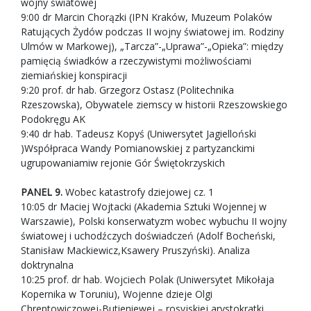
wojny światowej
9:00 dr Marcin Chorązki (IPN Kraków, Muzeum Polaków
Ratujących Żydów podczas II wojny światowej im. Rodziny
Ulmów w Markowej), „Tarcza”-„Uprawa”-„Opieka”: między
pamięcią świadków a rzeczywistymi możliwościami
ziemiańskiej konspiracji
9:20 prof. dr hab. Grzegorz Ostasz (Politechnika
Rzeszowska), Obywatele ziemscy w historii Rzeszowskiego
Podokręgu AK
9:40 dr hab. Tadeusz Kopyś (Uniwersytet Jagielloński
)Współpraca Wandy Pomianowskiej z partyzanckimi
ugrupowaniamiw rejonie Gór Świętokrzyskich
PANEL 9.
Wobec katastrofy dziejowej cz. 1
10:05 dr Maciej Wojtacki (Akademia Sztuki Wojennej w
Warszawie), Polski konserwatyzm wobec wybuchu II wojny
światowej i uchodźczych doświadczeń (Adolf Bocheński,
Stanisław Mackiewicz,Ksawery Pruszyński). Analiza
doktrynalna
10:25 prof. dr hab. Wojciech Polak (Uniwersytet Mikołaja
Kopernika w Toruniu), Wojenne dzieje Olgi
Chreptowiczowej-Butieniewej – rosyjskiej arystokratki,