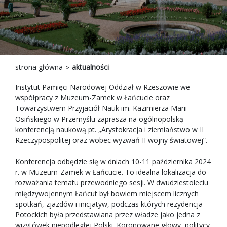
strona główna
aktualności
Instytut Pamięci Narodowej Oddział w Rzeszowie we
współpracy z Muzeum-Zamek w Łańcucie oraz
Towarzystwem Przyjaciół Nauk im. Kazimierza Marii
Osińskiego w Przemyślu zaprasza na ogólnopolską
konferencją naukową pt. „Arystokracja i ziemiaństwo w II
Rzeczypospolitej oraz wobec wyzwań II wojny światowej”.
Konferencja odbędzie się w dniach 10-11 października 2024
r. w Muzeum-Zamek w Łańcucie. To idealna lokalizacja do
rozważania tematu przewodniego sesji. W dwudziestoleciu
międzywojennym Łańcut był bowiem miejscem licznych
spotkań, zjazdów i inicjatyw, podczas których rezydencja
Potockich była przedstawiana przez władze jako jedna z
wizytówek niepodległej Polski. Koronowane głowy, politycy,