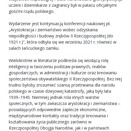
uczeni i dziennikarze z zagranicy byli w pałacu oficjalnymi
gośćmi rządu polskiego.
Wydarzenie jest kontynuacją konferencji naukowej pt.
„Arystokracja i ziemiaństwo wobec odzyskania
niepodległości i budowy zrębów II Rzeczypospolitej (do
1921 r.)”, która odbyła się we wrześniu 2021 r. również w
salach łańcuckiego zamku.
Wielokrotnie w literaturze podkreśla się wiodącą rolę
inteligencji w tworzeniu podstaw prawnych, realiów
gospodarczych, w administracji i kulturze oraz kreowaniu
społeczeństwa obywatelskiego II Rzeczypospolitej. Bez niej
trudno byłoby zrozumieć szansę przetrwania dla narodu
polskiego w czasie dziejowej katastrofy, jaką były lata
1939–1945. Niemniej jednak rola innych warstw
społecznych, w tym zwłaszcza arystokracji i ziemiaństwa –
posiadających odpowiednie zaplecze ekonomiczne,
międzynarodowe kontakty oraz tradycje kreowania i
kształtowania życia publicznego zarówno w
Rzeczpospolitej Obojga Narodów, jak i w państwach