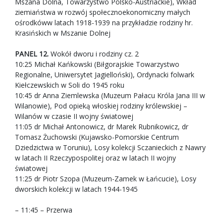
Mszana Dolna, Towarzystwo Polsko-Austriackie), Wkład
ziemiaństwa w rozwój społecznoekonomiczny małych
ośrodkóww latach 1918-1939 na przykładzie rodziny hr.
Krasińskich w Mszanie Dolnej
PANEL 12.
Wokół dworu i rodziny cz. 2
10:25 Michał Kańkowski (Biłgorajskie Towarzystwo
Regionalne, Uniwersytet Jagielloński), Ordynacki folwark
Kiełczewskich w Soli do 1945 roku
10:45 dr Anna Ziemlewska (Muzeum Pałacu Króla Jana III w
Wilanowie), Pod opieką włoskiej rodziny królewskiej –
Wilanów w czasie II wojny światowej
11:05 dr Michał Antonowicz, dr Marek Rubnikowicz, dr
Tomasz Żuchowski (Kujawsko-Pomorskie Centrum
Dziedzictwa w Toruniu), Losy kolekcji Sczanieckich z Nawry
w latach II Rzeczypospolitej oraz w latach II wojny
światowej
11:25 dr Piotr Szopa (Muzeum-Zamek w Łańcucie), Losy
dworskich kolekcji w latach 1944-1945
– 11:45 – Przerwa