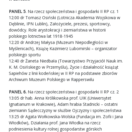
PANEL 5
. Na rzecz społeczeństwa i gospodarki II RP cz. 1
12:00 dr Tomasz Osiński (Lotnicza Akademia Wojskowa w
Dęblinie, IPN Lublin), Założyciele, prezesi, sportowcy,
dowódcy. Role arystokracji i ziemiaństwa w historii
polskiego lotnictwa lat 1918-1945
12:20 dr Andrzej Małysa (Muzeum Niepodległości w
Myślenicach), Książę Kazimierz Lubomirski – organizator
polskiego sportu
12:40 dr Żaneta Niedbała (Towarzystwo Przyjaciół Nauk im.
K. M. Osińskiego w Przemyślu), Życie i działalność książąt
Sapiehów z linii kodeńskiej w II RP na podstawie zbiorów
Archiwum Muzeum Polskiego w Rapperswilu
PANEL 6.
Na rzecz społeczeństwa i gospodarki II RP cz. 2
13:05 dr hab. Anna Królikowska prof. UIK (Uniwersytet
Ignatianum w Krakowie), Adam hrabia Stadnicki – ostatni
ziemianin Sądecczyzny w służbie Ojczyzny i społeczeństwa
13:25 dr Agata Wołkowska-Wolska (Fundacja im. Zofii i Jana
Włodków), Działania prof. Jana Włodka na rzecz
podniesienia kultury rolnej gospodarstw górskich