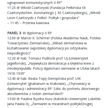
ugrupowań komunistycznych II RP”
11:25 dr Witold Czartoryski (Fundacja Pełkińska XX
Czartoryskichim. Konstantego J. M. Czartoryskiego), „Witold
Leon Czartoryski z Pełkiń. Polityk i gospodarz”
– 11:45 – Przerwa kawowa
PANEL 3.
W dyplomacji II RP
12:00 dr Marcin K. Schirmer (Polska Akademia Nauk, Polskie
Towarzystwo Ziemiańskie), „Wkład ziemiaństwa w
kształtowanie siępolskiej dyplomacji po odzyskaniu
niepodległości”
12:20 dr hab. Tomasz Pudłocki prof. UJ (Uniwersytet
Jagielloński), „Największa demokracja a błękitna krew z
młodejrepubliki. Polscy dyplomaci-ziemianie w USAw latach
1918-1939”
12:40 dr hab. Beata Topij-Stempińska prof. UIK
(Uniwersytet Ignatianum w Krakowie), „Chyrowiacy w
dyplomacji i administracji RP. Szkic do portretu zbiorowego
absolwentów z rodzin ziemiańskich”
13:00 dr Paulina Byzdra-Kusz (Katolicki Uniwersytet Lubelski
Jana Pawła II), „Ziemianin w meandrach politykiDrugiej