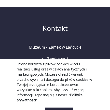
Kontakt
Muzeum - Zamek w Łańcucie
ul. Zamkowa 1
Strona korzysta z plików cookies w celu
realizacji usług oraz w celach analitycznych i
37-100 Łańcut
marketingowych. Możesz określić warunki
przechowywania i dostępu do plików cookies w
tel. +48 (17) 225 20 08
Twojej przeglądarce lub zaakceptować
wszystkie pliki cookies. Aby uzyskać więcej
informacji, zapoznaj się z naszą "
Polityką
prywatności"