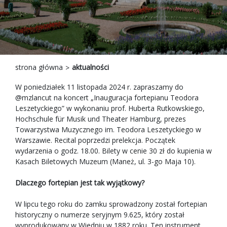
strona główna
aktualności
W poniedziałek 11 listopada 2024 r. zapraszamy do
@mzlancut na koncert „Inauguracja fortepianu Teodora
Leszetyckiego” w wykonaniu prof. Huberta Rutkowskiego,
Hochschule für Musik und Theater Hamburg, prezes
Towarzystwa Muzycznego im. Teodora Leszetyckiego w
Warszawie. Recital poprzedzi prelekcja. Początek
wydarzenia o godz. 18.00. Bilety w cenie 30 zł do kupienia w
Kasach Biletowych Muzeum (Maneż, ul. 3-go Maja 10).
Dlaczego fortepian jest tak wyjątkowy?
W lipcu tego roku do zamku sprowadzony został fortepian
historyczny o numerze seryjnym 9.625, który został
wyprodukowany w Wiedniu w 1882 roku. Ten instrument