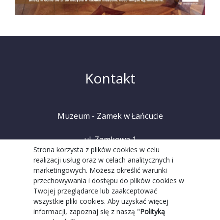
Kontakt
Muzeum - Zamek w Łańcucie
ul. Zamkowa 1
Strona korzysta z plików cookies w celu
realizacji usług oraz w celach analitycznych i
37-100 Łańcut
marketingowych. Możesz określić warunki
przechowywania i dostępu do plików cookies w
tel. +48 (17) 225 20 08
Twojej przeglądarce lub zaakceptować
wszystkie pliki cookies. Aby uzyskać więcej
informacji, zapoznaj się z naszą "
Polityką