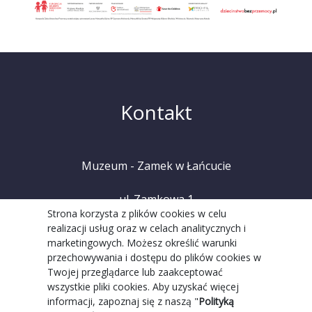
Kontakt
Muzeum - Zamek w Łańcucie
ul. Zamkowa 1
Strona korzysta z plików cookies w celu
realizacji usług oraz w celach analitycznych i
37-100 Łańcut
marketingowych. Możesz określić warunki
przechowywania i dostępu do plików cookies w
tel. +48 (17) 225 20 08
Twojej przeglądarce lub zaakceptować
wszystkie pliki cookies. Aby uzyskać więcej
informacji, zapoznaj się z naszą "
Polityką