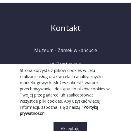
Kontakt
Muzeum - Zamek w Łańcucie
ul. Zamkowa 1
Strona korzysta z plików cookies w celu
realizacji usług oraz w celach analitycznych i
37-100 Łańcut
marketingowych. Możesz określić warunki
przechowywania i dostępu do plików cookies w
tel. +48 (17) 225 20 08
Twojej przeglądarce lub zaakceptować
wszystkie pliki cookies. Aby uzyskać więcej
informacji, zapoznaj się z naszą "
Polityką
prywatności"
Akceptuję