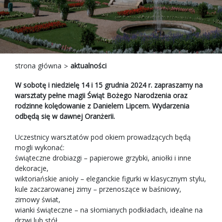
strona główna
aktualności
W sobotę i niedzielę 14 i 15 grudnia 2024 r. zapraszamy na
warsztaty pełne magii Świąt Bożego Narodzenia oraz
rodzinne kolędowanie z Danielem Lipcem. Wydarzenia
odbędą się w dawnej Oranżerii.
Uczestnicy warsztatów pod okiem prowadzących będą
mogli wykonać:
świąteczne drobiazgi – papierowe grzybki, aniołki i inne
dekoracje,
wiktoriańskie anioły – eleganckie figurki w klasycznym stylu,
kule zaczarowanej zimy – przenoszące w baśniowy,
zimowy świat,
wianki świąteczne – na słomianych podkładach, idealne na
drzwi lub stół.