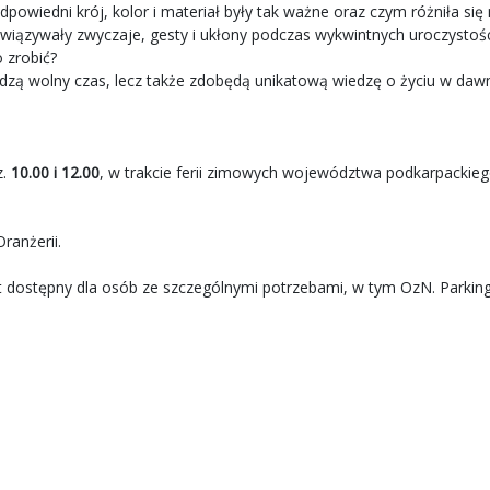
powiedni krój, kolor i materiał były tak ważne oraz czym różniła si
wiązywały zwyczaje, gesty i ukłony podczas wykwintnych uroczystości
 zrobić?
pędzą wolny czas, lecz także zdobędą unikatową wiedzę o życiu w da
z.
10.00 i 12.00
, w trakcie ferii zimowych województwa podkarpackieg
ranżerii.
est dostępny dla osób ze szczególnymi potrzebami, w tym OzN. Parking