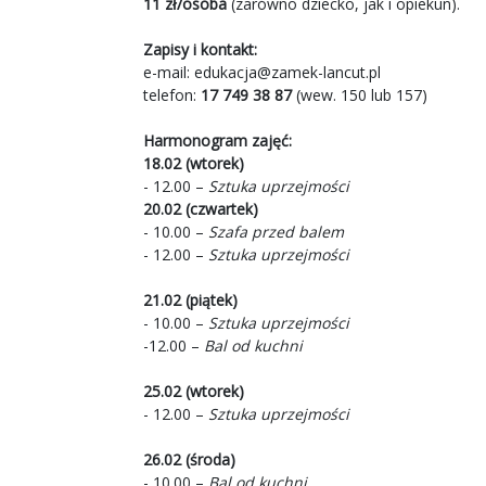
11 zł/osoba
(zarówno dziecko, jak i opiekun).
Zapisy i kontakt:
e-mail:
edukacja@zamek-lancut.pl
telefon:
17 749 38 87
(wew. 150 lub 157)
Harmonogram zajęć:
18.02 (wtorek)
- 12.00 –
Sztuka uprzejmości
20.02 (czwartek)
- 10.00 –
Szafa przed balem
- 12.00 –
Sztuka uprzejmości
21.02 (piątek)
- 10.00 –
Sztuka uprzejmości
-12.00 –
Bal od kuchni
25.02 (wtorek)
- 12.00 –
Sztuka uprzejmości
26.02 (środa)
- 10.00 –
Bal od kuchni