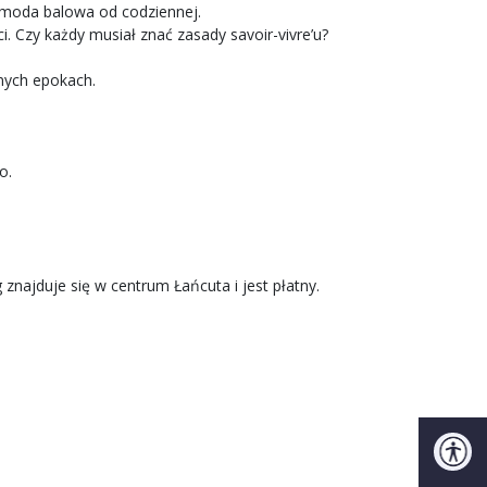
ę moda balowa od codziennej.
. Czy każdy musiał znać zasady savoir-vivre’u?
wnych epokach.
o.
 znajduje się w centrum Łańcuta i jest płatny.