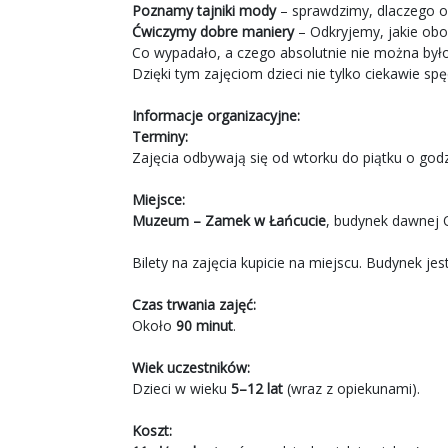
Poznamy tajniki mody
– sprawdzimy, dlaczego od
Ćwiczymy dobre maniery
– Odkryjemy, jakie obo
Co wypadało, a czego absolutnie nie można było
Dzięki tym zajęciom dzieci nie tylko ciekawie s
Informacje organizacyjne:
Terminy:
Zajęcia odbywają się od wtorku do piątku o god
Miejsce:
Muzeum – Zamek w Łańcucie
, budynek dawnej O
Bilety na zajęcia kupicie na miejscu. Budynek j
Czas trwania zajęć:
Około
90 minut
.
Wiek uczestników:
Dzieci w wieku
5–12 lat
(wraz z opiekunami).
Koszt: