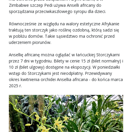
Zimbabwe szczep Pedi używa Anselli africany do
sporządzania przeciwkaszlowego syropu dla dzieci.
Równocześnie ze względu na walory estetyczne Afrykanie
traktują ten storczyk jako roślinę ozdobną, którą sadzi się
w pobliżu domów. Takie sąsiedztwo ma ochronić przed
uderzeniem piorunów.
Ansellię africanę można oglądać w łańcuckiej Storczykarni
przez 7 dni w tygodniu. Bilety w cenie 15 zł (bilet normalny) i
10 zł (bilet ulgowy) dostępne na ekspozycji. W poniedziałki
wstęp do Storczykarni jest nieodpłatny. Przewidywany
okres kwitnienia orchidei Ansellia africana - do końca marca
2025 r.