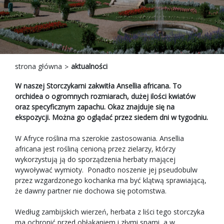
strona główna
aktualności
W naszej Storczykarni zakwitła Ansellia africana. To
orchidea o ogromnych rozmiarach, dużej ilości kwiatów
oraz specyficznym zapachu. Okaz znajduje się na
ekspozycji. Można go oglądać przez siedem dni w tygodniu.
W Afryce roślina ma szerokie zastosowania. Ansellia
africana jest rośliną cenioną przez zielarzy, którzy
wykorzystują ją do sporządzenia herbaty mającej
wywoływać wymioty. Ponadto noszenie jej pseudobulw
przez wzgardzonego kochanka ma być klątwą sprawiającą,
że dawny partner nie dochowa się potomstwa.
Według zambijskich wierzeń, herbata z liści tego storczyka
ma ochronić przed obłąkaniem i złymi snami, a w