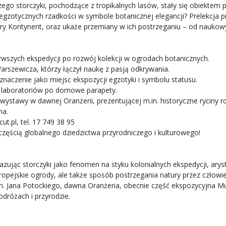
o storczyki, pochodzące z tropikalnych lasów, stały się obiektem poż
egzotycznych rzadkości w symbole botanicznej elegancji? Prelekcja p
Stary Kontynent, oraz ukaże przemiany w ich postrzeganiu – od nauk
erwszych ekspedycji po rozwój kolekcji w ogrodach botanicznych.
rszewicza, którzy łączył naukę z pasją odkrywania.
 znaczenie jako miejsc ekspozycji egzotyki i symbolu statusu.
h laboratoriów po domowe parapety.
stawy w dawnej Oranżerii, prezentującej m.in. historyczne ryciny ro
na.
ut.pl
, tel. 17 749 38 95
ę częścią globalnego dziedzictwa przyrodniczego i kulturowego!
ukazując storczyki jako fenomen na styku kolonialnych ekspedycji, ar
uropejskie ogrody, ale także sposób postrzegania natury przez człowi
 im. Jana Potockiego, dawna Oranżeria, obecnie część ekspozycyjna
dróżach i przyrodzie.