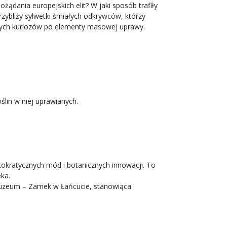
ądania europejskich elit? W jaki sposób trafiły
rzybliży sylwetki śmiałych odkrywców, którzy
owych kuriozów po elementy masowej uprawy.
ślin w niej uprawianych.
ystokratycznych mód i botanicznych innowacji. To
eka.
 Muzeum – Zamek w Łańcucie, stanowiąca