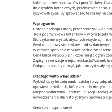
kolekcjonerów, naukowców i podróżników. Dlaczeg
do ogrodów botanicznych, przekształcając się z 
ryzykowali życie, by sprowadzać te rośliny na 
W programie:
Historia podboju Europy przez storczyki – od pi
Rola podróżników i botaników – w tym Józefa Wa
Storczykarnie arystokratycznych rezydencji – ich
Ewolucja uprawy storczyków – od szklarniowyc
W ramach spotkania możliwe będzie zwiedzenie wy
Cena biletu wstępu 5 zł/ liczba miejsc ograniczo
Zapisy i rezerwacje miejsc:
edukacja@zamek-lanc
Dołącz do nas, by odkryć, jak storczyki stały si
Dlaczego warto wziąć udział?
Wykład łączy historię nauki, sztukę i przyrodę, 
opowieść o roślinach, które zmieniły nie tylko e
Miejsce wydarzenia: Centrum Edukacji Tradycji
nowoczesne tło dla historycznych opowieści o po
Serdecznie zapraszamy!