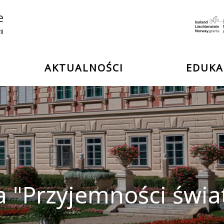
e
ii
AKTUALNOŚCI
EDUKA
 "Przyjemności świa