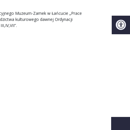
ukacyjnego Muzeum-Zamek w Łańcucie „Prace
edzictwa kulturowego dawnej Ordynacji
,IV,VII”.