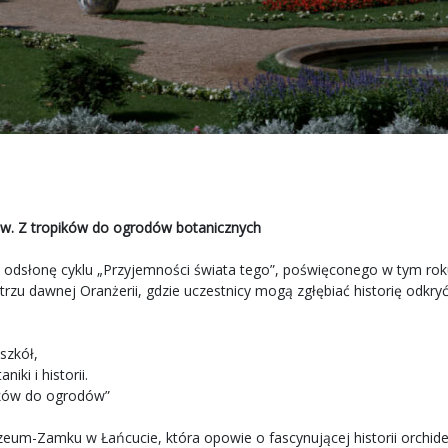
ów. Z tropików do ogrodów botanicznych
dsłonę cyklu „Przyjemności świata tego”, poświęconego w tym roku 
zu dawnej Oranżerii, gdzie uczestnicy mogą zgłębiać historię odkryć i
szkół,
ki i historii.
ików do ogrodów”
um-Zamku w Łańcucie, która opowie o fascynującej historii orchide