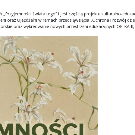
 „Przyjemności świata tego” i jest częścią projektu kulturalno-ed
ii oraz Ujeżdżalni w ramach przedsięwzięcia „Ochrona i rozwój dzi
skie oraz wykreowanie nowych przestrzeni edukacyjnych OR-KA II, III