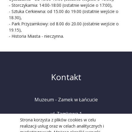
- Storczykarnia: 14:00-18:00 (ostatnie wejście o 17:00),
- Sztuka Cerkiewna: od 15.00 do 19.00 (ostatnie wejście o
18.30),
- Park Przyzamkowy: od 8.00 do 20.00 (ostatnie wejście o
19.15),
- Historia Miasta - nieczynna.
Kontakt
Muzeum - Zamek w Łańcucie
ul. Zamkowa 1
Strona korzysta z plików cookies w celu
realizacji usług oraz w celach analitycznych i
37-100 Łańcut