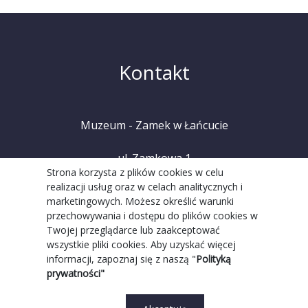
Kontakt
Muzeum - Zamek w Łańcucie
ul. Zamkowa 1
Strona korzysta z plików cookies w celu
realizacji usług oraz w celach analitycznych i
37-100 Łańcut
marketingowych. Możesz określić warunki
przechowywania i dostępu do plików cookies w
tel. +48 (17) 225 20 08
Twojej przeglądarce lub zaakceptować
wszystkie pliki cookies. Aby uzyskać więcej
informacji, zapoznaj się z naszą "
Polityką
prywatności"