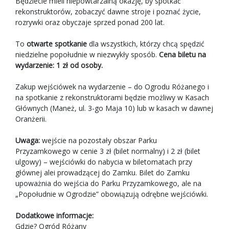
Będziecie mieli niepowtarzalną okazję, by spotkać
rekonstruktorów, zobaczyć dawne stroje i poznać życie,
rozrywki oraz obyczaje sprzed ponad 200 lat.
To
otwarte spotkanie
dla wszystkich, którzy chcą spędzić
niedzielne popołudnie w niezwykły sposób.
Cena biletu na
wydarzenie: 1 zł od osoby.
Zakup wejściówek na wydarzenie – do Ogrodu Różanego i
na spotkanie z rekonstruktorami będzie możliwy w Kasach
Głównych (Maneż, ul. 3-go Maja 10) lub w kasach w dawnej
Oranżerii.
Uwaga:
wejście na pozostały obszar Parku
Przyzamkowego w cenie 3 zł (bilet normalny) i 2 zł (bilet
ulgowy) – wejściówki do nabycia w biletomatach przy
głównej alei prowadzącej do Zamku. Bilet do Zamku
upoważnia do wejścia do Parku Przyzamkowego, ale na
„Popołudnie w Ogrodzie” obowiązują odrębne wejściówki.
Dodatkowe informacje:
Gdzie? Ogród Różany