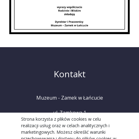
Kontakt
Muzeum - Zamek w Łańcucie
ul. Zamkowa 1
Strona korzysta z plików cookies w celu
realizacji usług oraz w celach analitycznych i
37-100 Łańcut
marketingowych. Możesz określić warunki
przechowywania i dostępu do plików cookies w