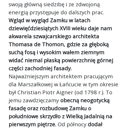
swoją główną siedzibę i ze zdwojoną
energią przystępuje do dalszych prac.
Wgląd w wygląd Zamku w latach
dziewięćdziesiątych XVIII wieku daje nam
akwarela szwajcarskiego architekta
Thomasa de Thomon, gdzie za głęboką
suchą fosą i wysokim wałem ziemnym
widać niemal płaską powierzchnię górnej
części zachodniej fasady.
Najważniejszym architektem pracującym
dla Marszałkowej w Łańcucie w tym okresie
był Christian Piotr Aigner (od 1798 r.). To
jemu zawdzięczamy
obecną neogotycką
fasadę oraz rozbudowę Zamku o
południowe skrzydło z Wielką Jadalnią na
pierwszym piętrze.
Od północy
dodał