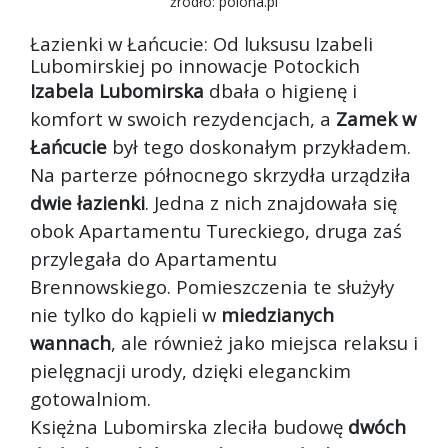
źródło: polona.pl
Łazienki w Łańcucie: Od luksusu Izabeli
Lubomirskiej po innowacje Potockich
Izabela Lubomirska
dbała o higienę i
komfort w swoich rezydencjach, a
Zamek w
Łańcucie
był tego doskonałym przykładem.
Na parterze północnego skrzydła urządziła
dwie łazienki
. Jedna z nich znajdowała się
obok Apartamentu Tureckiego, druga zaś
przylegała do Apartamentu
Brennowskiego. Pomieszczenia te służyły
nie tylko do kąpieli w
miedzianych
wannach
, ale również jako miejsca relaksu i
pielęgnacji urody, dzięki eleganckim
gotowalniom.
Księżna Lubomirska zleciła budowę
dwóch