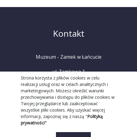
Kontakt
Muzeum - Zamek w Łańcucie
ul. Zamkowa 1
Strona korzysta z plików cookies w celu
realizacji usług oraz w celach analitycznych i
37-100 Łańcut
marketingowych. Możesz określić warunki
przechowywania i dostępu do plików cookies w
tel. +48 (17) 225 20 08
Twojej przeglądarce lub zaakceptować
wszystkie pliki cookies. Aby uzyskać więcej
informacji, zapoznaj się z naszą "
Polityką
prywatności"