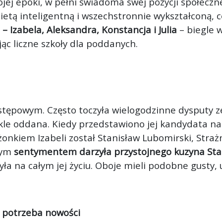
jej epoki, w pełni świadoma swej pozycji społecznej
ietą inteligentną i wszechstronnie wykształconą, co
 – Izabela, Aleksandra, Konstancja i Julia
– biegle 
ąc liczne szkoły dla poddanych.
stępowym. Często toczyła wielogodzinne dysputy 
kle oddana. Kiedy przedstawiono jej kandydata na 
nkiem Izabeli został Stanisław Lubomirski, Strażn
nym
sentymentem darzyła przystojnego kuzyna Sta
ła na całym jej życiu. Oboje mieli podobne gusty, 
a potrzeba nowości