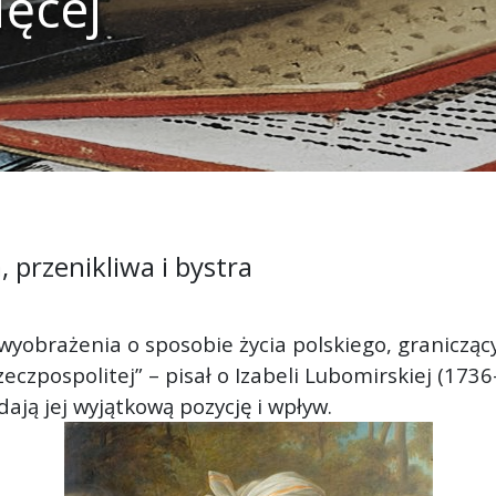
ięcej
 przenikliwa i bystra
 wyobrażenia o sposobie życia polskiego, granicząc
Rzeczpospolitej” – pisał o Izabeli Lubomirskiej (17
ają jej wyjątkową pozycję i wpływ.