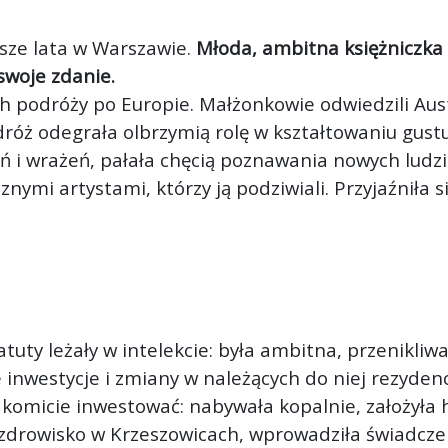
wsze lata w Warszawie.
Młoda, ambitna księżniczka
swoje zdanie.
 ich podróży po Europie. Małżonkowie odwiedzili Aus
dróż odegrała olbrzymią rolę w kształtowaniu gustu
ń i wrażeń, pałała chęcią poznawania nowych ludzi
znymi artystami, którzy ją podziwiali. Przyjaźniła 
ej atuty leżały w intelekcie: była ambitna, przenik
e inwestycje i zmiany w należących do niej rezyde
akomicie inwestować: nabywała kopalnie, założyła h
drowisko w Krzeszowicach, wprowadziła świadczen