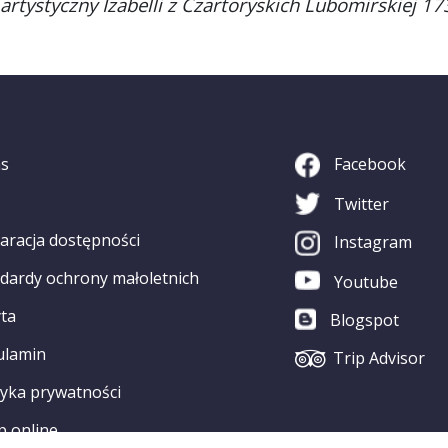
artystyczny Izabelli z Czartoryskich Lubomirskiej 1
as
Facebook
Twitter
aracja dostępności
Instagram
dardy ochrony małoletnich
Youtube
ta
Blogspot
ulamin
Trip Advisor
tyka prywatności
p online