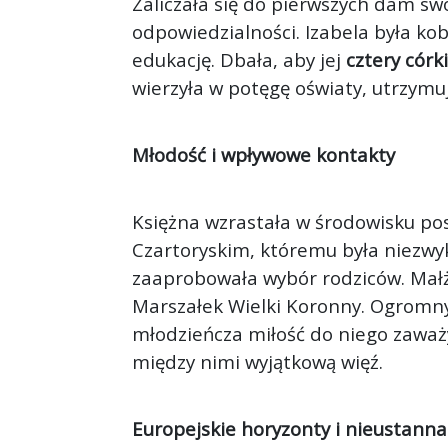
Zaliczała się do pierwszych dam swo
odpowiedzialności. Izabela była kob
edukację. Dbała, aby jej
cztery córki
wierzyła w potęgę oświaty, utrzymuj
Młodość i wpływowe kontakty
Księżna wzrastała w środowisku po
Czartoryskim, któremu była niezwy
zaaprobowała wybór rodziców. Małżo
Marszałek Wielki Koronny. Ogrom
młodzieńcza miłość do niego zaważy
między nimi wyjątkową więź.
Europejskie horyzonty i nieustann