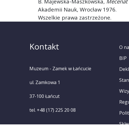
B. Majewska-Maszkowska,
Mecenat 
Akademii Nauk, Wrocław 1976.
Wszelkie prawa zastrzeżone.
Kontakt
O n
BIP
Muzeum - Zamek w Łańcucie
Dekl
Stan
ul. Zamkowa 1
Wizy
37-100 Łańcut
Reg
tel. +48 (17) 225 20 08
Poli
Skle