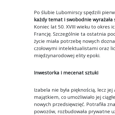
Po ślubie Lubomirscy spędzili pier
każdy temat i swobodnie wyrażała 
Koniec lat 50. XVIII wieku to okres
Francję. Szczególnie ta ostatnia po
życie miała potrzebę nowych dozna
czołowymi intelektualistami oraz lic
międzynarodowej elity epoki.
Inwestorka i mecenat sztuki
Izabela nie była pięknością, lecz j
majątkiem, co umożliwiało jej ciągł
nowych przedsięwzięć. Potrafiła zn
powozów, rozbudowała prywatne uz