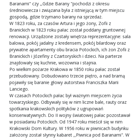
Baranami" czy ,,Gdzie Barany "pochodzi z okresu
średniowiecza i związana była z istniejącą w tym miejscu
gospodą, gdzie trzymano barany na sprzedaż.
W 1823 roku, za czasów Artura i jego żony, Zofii z
Branickich w 1823 roku pałac został poddany gruntownej
renowacji. Urządzone zostały wnętrza reprezentacyjne: sala
balowa, pokój jadalny z kredensem, pokój bilardowy oraz
prywatne apartamenty obu bracia Potockich, ich żon Zofii z
Branickich i Józefiny z Czartoryskich i dzieci. Na parterze
znajdowały się kuchnie, wozownia i stajnia.
Po wielkim pożarze Krakowa w 1850 roku pałac został
przebudowany. Dobudowano trzecie piętro, a nad bramą
pojawiły się baranie głowy autorstwa Franciszka Marii
Lanciego.
W czasach Potockich pałac był ważnym miejscem życia
towarzyskiego. Odbywały się w nim liczne bale, rauty oraz
spotkania krakowskich polityków z ugrupowań
konserwatywnych. Do II wojny światowej pałac pozostawał
w posiadaniu Potockich. Od 1947 roku mieścił się w nim
Krakowski Dom Kultury. W 1956 roku w piwnicach budynku
założony został słynny kabaret ,,Piwnica pod Baranami". W