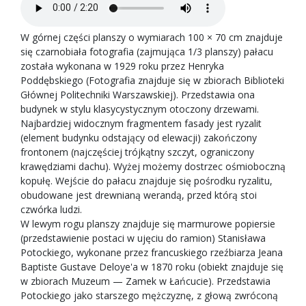
W górnej części planszy o wymiarach 100 × 70 cm znajduje
się czarnobiała fotografia (zajmująca 1/3 planszy) pałacu
została wykonana w 1929 roku przez Henryka
Poddębskiego (Fotografia znajduje się w zbiorach Biblioteki
Głównej Politechniki Warszawskiej). Przedstawia ona
budynek w stylu klasycystycznym otoczony drzewami.
Najbardziej widocznym fragmentem fasady jest ryzalit
(element budynku odstający od elewacji) zakończony
frontonem (najczęściej trójkątny szczyt, ograniczony
krawędziami dachu). Wyżej możemy dostrzec ośmioboczną
kopułę. Wejście do pałacu znajduje się pośrodku ryzalitu,
obudowane jest drewnianą werandą, przed którą stoi
czwórka ludzi.
W lewym rogu planszy znajduje się marmurowe popiersie
(przedstawienie postaci w ujęciu do ramion) Stanisława
Potockiego, wykonane przez francuskiego rzeźbiarza Jeana
Baptiste Gustave Deloye'a w 1870 roku (obiekt znajduje się
w zbiorach Muzeum — Zamek w Łańcucie). Przedstawia
Potockiego jako starszego mężczyznę, z głową zwróconą