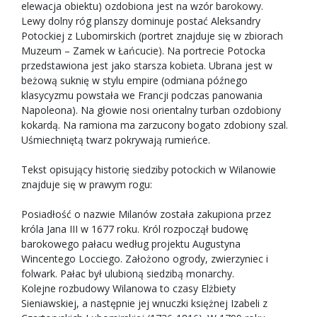
elewacja obiektu) ozdobiona jest na wzór barokowy.
Lewy dolny róg planszy dominuje postać Aleksandry
Potockiej z Lubomirskich (portret znajduje się w zbiorach
Muzeum – Zamek w Łańcucie). Na portrecie Potocka
przedstawiona jest jako starsza kobieta. Ubrana jest w
beżową suknię w stylu empire (odmiana późnego
klasycyzmu powstała we Francji podczas panowania
Napoleona). Na głowie nosi orientalny turban ozdobiony
kokardą. Na ramiona ma zarzucony bogato zdobiony szal.
Uśmiechniętą twarz pokrywają rumieńce.
Tekst opisujący historię siedziby potockich w Wilanowie
znajduje się w prawym rogu:
Posiadłość o nazwie Milanów została zakupiona przez
króla Jana III w 1677 roku. Król rozpoczął budowę
barokowego pałacu według projektu Augustyna
Wincentego Locciego. Założono ogrody, zwierzyniec i
folwark. Pałac był ulubioną siedzibą monarchy.
Kolejne rozbudowy Wilanowa to czasy Elżbiety
Sieniawskiej, a następnie jej wnuczki księżnej Izabeli z