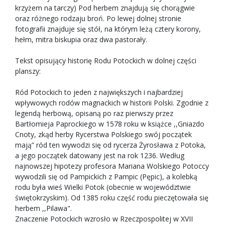
krzyżem na tarczy) Pod herbem znajdują się chorągwie
oraz różnego rodzaju broń. Po lewej dolnej stronie
fotografii znajduje się stół, na którym leżą cztery korony,
hełm, mitra biskupia oraz dwa pastorały.
Tekst opisujący historię Rodu Potockich w dolnej części
planszy:
Ród Potockich to jeden z największych i najbardziej
wpływowych rodów magnackich w historii Polski. Zgodnie z
legendą herbową, opisaną po raz pierwszy przez
Bartłomieja Paprockiego w 1578 roku w książce ,,Gniazdo
Cnoty, zkąd herby Rycerstwa Polskiego swój początek
mają” ród ten wywodzi się od rycerza Żyrosława z Potoka,
a jego początek datowany jest na rok 1236. Według
najnowszej hipotezy profesora Mariana Wolskiego Potoccy
wywodzili się od Pampickich z Pampic (Pępic), a kolebką
rodu była wieś Wielki Potok (obecnie w województwie
świętokrzyskim). Od 1385 roku część rodu pieczętowała się
herbem ,,Pilawa".
Znaczenie Potockich wzrosło w Rzeczpospolitej w XVII