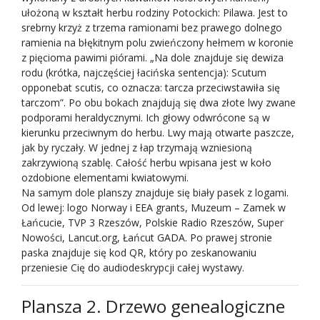
ułożoną w kształt herbu rodziny Potockich: Pilawa. Jest to
srebrny krzyż z trzema ramionami bez prawego dolnego
ramienia na błękitnym polu zwieńczony hełmem w koronie
z pięcioma pawimi piórami. „Na dole znajduje się dewiza
rodu (krótka, najczęściej łacińska sentencja): Scutum
opponebat scutis, co oznacza: tarcza przeciwstawiła się
tarczom”. Po obu bokach znajdują się dwa złote lwy zwane
podporami heraldycznymi. Ich głowy odwrócone są w
kierunku przeciwnym do herbu. Lwy mają otwarte paszcze,
jak by ryczały. W jednej z łap trzymają wzniesioną
zakrzywioną szablę. Całość herbu wpisana jest w koło
ozdobione elementami kwiatowymi.
Na samym dole planszy znajduje się biały pasek z logami.
Od lewej: logo Norway i EEA grants, Muzeum – Zamek w
Łańcucie, TVP 3 Rzeszów, Polskie Radio Rzeszów, Super
Nowości, Lancut.org, Łańcut GADA. Po prawej stronie
paska znajduje się kod QR, który po zeskanowaniu
przeniesie Cię do audiodeskrypcji całej wystawy.
Plansza 2. Drzewo genealogiczne