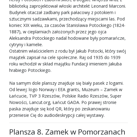
biblioteką zaprojektował włoski architekt Leonard Marconi.
Budynek otaczał zadbany park pałacowy z potokiem i
sztucznymi sadzawkami, przechodzący miejscami las. Pod
koniec XIX wieku, za czasów Stanisława Potockiego (1824-
1887), w cieplarniach założonych przez jego ojca
Aleksandra Potockiego nadal hodowane były pomarańcze,
cytryny i kamelie.
Ostatnim właścicielem z rodu był Jakub Potocki, który swój
majątek zapisał na cele społeczne. Raj od 1935 do 1939
roku wchodził w skład majątku Fundacji imieniem Jakuba
hrabiego Potockiego.
Na samym dole planszy znajduje się biały pasek z logami.
Od lewej: logo Norway i EEA grants, Muzeum – Zamek w
Łańcucie, TVP 3 Rzeszów, Polskie Radio Rzeszów, Super
Nowości, Lancut.org, Łańcut GADA. Po prawej stronie
paska znajduje się kod QR, który po zeskanowaniu
przeniesie Cię do audiodeskrypcji całej wystawy.
Plansza 8. Zamek w Pomorzanach