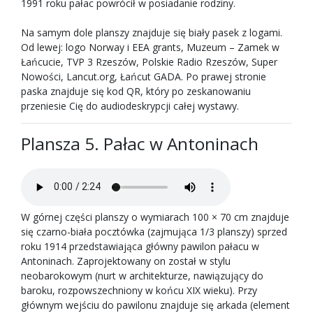
1991 roku pałac powrócił w posiadanie rodziny.
Na samym dole planszy znajduje się biały pasek z logami.
Od lewej: logo Norway i EEA grants, Muzeum – Zamek w
Łańcucie, TVP 3 Rzeszów, Polskie Radio Rzeszów, Super
Nowości, Lancut.org, Łańcut GADA. Po prawej stronie
paska znajduje się kod QR, który po zeskanowaniu
przeniesie Cię do audiodeskrypcji całej wystawy.
Plansza 5. Pałac w Antoninach
W górnej części planszy o wymiarach 100 × 70 cm znajduje
się czarno-biała pocztówka (zajmująca 1/3 planszy) sprzed
roku 1914 przedstawiająca główny pawilon pałacu w
Antoninach. Zaprojektowany on został w stylu
neobarokowym (nurt w architekturze, nawiązujący do
baroku, rozpowszechniony w końcu XIX wieku). Przy
głównym wejściu do pawilonu znajduje się arkada (element