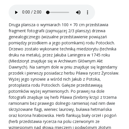
Druga plansza o wymiarach 100 × 70 cm przedstawia
fragment fotografii (zajmującej 2/3 planszy) drzewa
genealogicznego (wizualne przedstawienie powiązań
pomiędzy przodkiem a jego potomkami) rodu Potockich.
Drzewo zostało wykonane techniką miedziorytu (technika
druku na metalu), przez Jakuba Laningera w 1745 roku
(Miedzioryt znajduje się w Archiwum Głównym Akt
Dawnych). Na samym dole w pniu znajduje się legendarny
przodek i pierwszy posiadacz herbu Pilawa rycerz Żyrosław.
Wyżej jego synowie a wśród nich Jakub z Potoka,
protoplasta rodu Potockich. Gałęzie przedstawiają
potomków wyżej wymienionych. Po prawej na dole
fotografii znajduje się herb Pilawa (Srebrny krzyż z trzema
ramionami bez prawego dolnego ramienia) nad nim dwie
skrzyżowane flagi, wieniec laurowy, buława hetmańska
oraz korona hrabiowska. Herb flankują biały orzeł i pogoń
(herb przedstawia rycerza na polu czerwonym ze
wzniesionym nad głową mieczem i podwójnym złotym