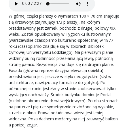
W górnej części planszy o wymiarach 100 × 70 cm znajduje
się drzeworyt (zajmujący 1/3 planszy), na którym
przedstawiony jest zamek, pochodzi z drugiej połowy XIX
wieku. Został opublikowany w Tygodniku Ilustrowanym
(warszawskie czasopismo kulturalno-społeczne) w 1877
roku (czasopismo znajduje się w zbiorach Biblioteki
Cyfrowej Uniwersytetu Łódzkiego). Na pierwszym planie
widzimy bujną roślinność przesłaniającą lewą, północną
stronę pałacu. Rezydencja znajduje się na drugim planie.
Fasada (główna reprezentacyjna elewacja obiektu)
przedstawiona jest jeszcze w stylu neogotyckim (styl w
architekturze, nawiązujący formalnie do gotyku). Po
północnej stronie jesteśmy w stanie zaobserwować tylko
wystający dach wieży. Środek budynku dominuje Portal
(ozdobne obramienie drzwi wejściowych). Po obu stronach
na parterze i piętrze symetrycznie rozłożone są wysokie,
strzeliste okna. Prawa południowa wieża jest lepiej
widoczna. Poza dachem możemy na niej zauważyć balkon
a poniżej zegar.