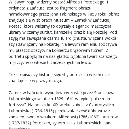
W lewym rogu widzimy postać Alfreda I Potockiego, I
ordynata z Łańcuta. Jest to fragment obrazu
namalowanego przez Jana Tabińskiego w 1859 roku (obraz
znajduje się w zbiorach Muzeum – Zamek w Łańcucie).
Postać, którą widzimy to dojrzały elegancki mężczyzna
ubrany w czarny surdut, kamizelkę oraz białą koszulę. Pod
szyją ma zawiązana czarną fulard (chusta, wiązana wokół
szyi) zawiązany na kokardę. Na lewym ramieniu spoczywa
mu płaszcz obszyty na kołnierzu brązowym futrem. Z
portretu spogląda na nas gładko ogolona twarz starszego
mężczyzny o włosach zaczesanych na lewo.
Tekst opisujący historię siedziby potockich w Łańcucie
znajduje się w prawym rogu:
Zamek w Łańcucie wybudowany został przez Stanisława
Lubomirskiego w latach 1629-1641 w typie "palazzo in
fortezza". Na początku XIX wieku Izabela z Czartoryskich
Lubomirska (1736-1816) przekazała część dóbr wraz z
zamkiem swoim wnukom: Alfredowi (1786-1862) i Arturowi
(1787-1832) Potockim, synom Julii z Lubomirskich i Jana
Potockiego.