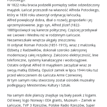
W 1822 roku bracia podzielili pomiędzy siebie odziedziczony
majątek. Łańcut przeszedł na własność Alfreda Potockiego,
który w 1830 roku utworzył ordynację łańcucką.
Alfred powiększył dobra, dbał o rozwój gospodarki i jej
uprzemysłowienie. Jego syn, Alfred Józef (1822-
1889)poświęcił się karierze politycznej. Częściej przebywał
we Lwowie i Wiedniu niż w rodzinnym Łańcucie.
Niezamieszkałe wnętrza ulegały zniszczeniu.
III ordynat Roman Potocki (1851-1915), wraz z małżonką
Elżbietą z Radziwiłłów, dokonali szeroko zakrojonej
modernizacji całej rezydencji. Założono elektryczność, linie
telefoniczne, systemy kanalizacyjne i wodociągowe.
Ostatni ordynat Alfred III majątkiem zarządzał wraz ze
swoją matką Elżbietą. Opuścił zamek w lipcu 1944 roku tuż
przed wkroczeniem do Łańcuta Armii Czerwonej.
W tym samym roku stworzony został ośrodek muzealny
podlegający Ministerstwu Kultury i Sztuki.
Na samym dole planszy znajduje się biały pasek z logami.
Od lewej: logo Norway i EEA grants, Muzeum – Zamek w
Łańcucie, TVP 3 Rzeszów, Polskie Radio Rzeszów, Super