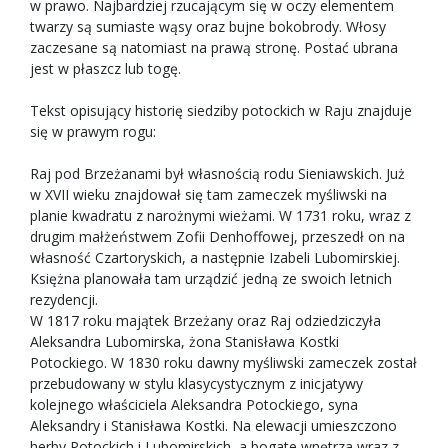
w prawo. Najbardziej rzucającym się w oczy elementem
twarzy są sumiaste wąsy oraz bujne bokobrody. Włosy
zaczesane są natomiast na prawą stronę. Postać ubrana
jest w płaszcz lub togę.
Tekst opisujący historię siedziby potockich w Raju znajduje
się w prawym rogu:
Raj pod Brzeżanami był własnością rodu Sieniawskich. Już
w XVII wieku znajdował się tam zameczek myśliwski na
planie kwadratu z narożnymi wieżami. W 1731 roku, wraz z
drugim małżeństwem Zofii Denhoffowej, przeszedł on na
własność Czartoryskich, a następnie Izabeli Lubomirskiej.
Księżna planowała tam urządzić jedną ze swoich letnich
rezydencji.
W 1817 roku majątek Brzeżany oraz Raj odziedziczyła
Aleksandra Lubomirska, żona Stanisława Kostki
Potockiego. W 1830 roku dawny myśliwski zameczek został
przebudowany w stylu klasycystycznym z inicjatywy
kolejnego właściciela Aleksandra Potockiego, syna
Aleksandry i Stanisława Kostki. Na elewacji umieszczono
herby Potockich i Lubomirskich, a bogate wnętrza wraz z