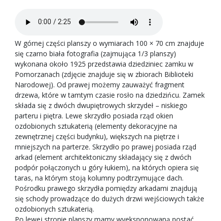
W górnej części planszy o wymiarach 100 × 70 cm znajduje
się czarno biała fotografia (zajmująca 1/3 planszy)
wykonana około 1925 przedstawia dziedziniec zamku w
Pomorzanach (zdjęcie znajduje się w zbiorach Biblioteki
Narodowej). Od prawej możemy zauważyć fragment
drzewa, które w tamtym czasie rosło na dziedzińcu. Zamek
składa się z dwóch dwupiętrowych skrzydeł – niskiego
parteru i piętra. Lewe skrzydło posiada rząd okien
ozdobionych sztukaterią (elementy dekoracyjne na
zewnętrznej części budynku), większych na piętrze i
mniejszych na parterze. Skrzydło po prawej posiada rząd
arkad (element architektoniczny składający się z dwóch
podpór połączonych u góry łukiem), na których opiera się
taras, na którym stoją kolumny podtrzymujące dach.
Pośrodku prawego skrzydła pomiędzy arkadami znajdują
się schody prowadzące do dużych drzwi wejściowych także
ozdobionych sztukaterią.
Po lewej stronie planszy mamy wyeksponowaną postać