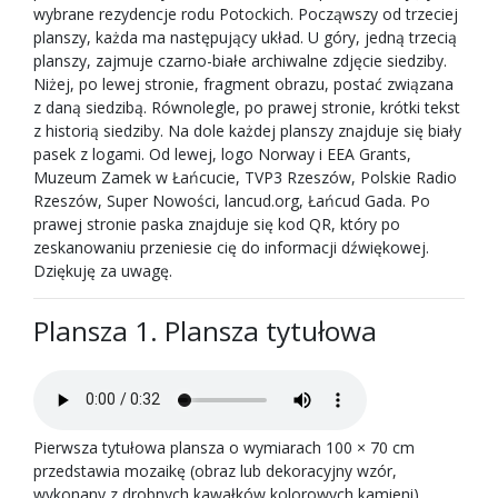
wybrane rezydencje rodu Potockich. Począwszy od trzeciej
planszy, każda ma następujący układ. U góry, jedną trzecią
planszy, zajmuje czarno-białe archiwalne zdjęcie siedziby.
Niżej, po lewej stronie, fragment obrazu, postać związana
z daną siedzibą. Równolegle, po prawej stronie, krótki tekst
z historią siedziby. Na dole każdej planszy znajduje się biały
pasek z logami. Od lewej, logo Norway i EEA Grants,
Muzeum Zamek w Łańcucie, TVP3 Rzeszów, Polskie Radio
Rzeszów, Super Nowości, lancud.org, Łańcud Gada. Po
prawej stronie paska znajduje się kod QR, który po
zeskanowaniu przeniesie cię do informacji dźwiękowej.
Dziękuję za uwagę.
Plansza 1. Plansza tytułowa
Pierwsza tytułowa plansza o wymiarach 100 × 70 cm
przedstawia mozaikę (obraz lub dekoracyjny wzór,
wykonany z drobnych kawałków kolorowych kamieni)