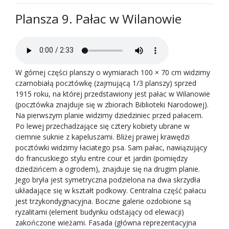
Plansza 9. Pałac w Wilanowie
W górnej części planszy o wymiarach 100 × 70 cm widzimy
czarnobiałą pocztówkę (zajmującą 1/3 planszy) sprzed
1915 roku, na której przedstawiony jest pałac w Wilanowie
(pocztówka znajduje się w zbiorach Biblioteki Narodowej).
Na pierwszym planie widzimy dziedziniec przed pałacem.
Po lewej przechadzające się cztery kobiety ubrane w
ciemnie suknie z kapeluszami. Bliżej prawej krawędzi
pocztówki widzimy łaciatego psa. Sam pałac, nawiązujący
do francuskiego stylu entre cour et jardin (pomiędzy
dziedzińcem a ogrodem), znajduje się na drugim planie.
Jego bryła jest symetryczna podzielona na dwa skrzydła
układające się w kształt podkowy. Centralna część pałacu
jest trzykondygnacyjna. Boczne galerie ozdobione są
ryzalitami (element budynku odstający od elewacji)
zakończone wieżami. Fasada (główna reprezentacyjna