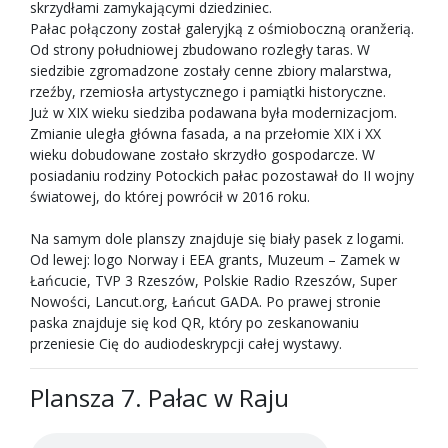
skrzydłami zamykającymi dziedziniec.
Pałac połączony został galeryjką z ośmioboczną oranžerią.
Od strony południowej zbudowano rozległy taras. W
siedzibie zgromadzone zostały cenne zbiory malarstwa,
rzeźby, rzemiosła artystycznego i pamiątki historyczne.
Już w XIX wieku siedziba podawana była modernizacjom.
Zmianie uległa główna fasada, a na przełomie XIX i XX
wieku dobudowane zostało skrzydło gospodarcze. W
posiadaniu rodziny Potockich pałac pozostawał do II wojny
światowej, do której powrócił w 2016 roku.
Na samym dole planszy znajduje się biały pasek z logami.
Od lewej: logo Norway i EEA grants, Muzeum – Zamek w
Łańcucie, TVP 3 Rzeszów, Polskie Radio Rzeszów, Super
Nowości, Lancut.org, Łańcut GADA. Po prawej stronie
paska znajduje się kod QR, który po zeskanowaniu
przeniesie Cię do audiodeskrypcji całej wystawy.
Plansza 7. Pałac w Raju