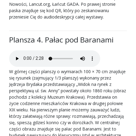
Nowości, Lancut.org, Łańcut GADA. Po prawej stronie
paska znajduje się kod QR, który po zeskanowaniu
przeniesie Cię do audiodeskrypcji całej wystawy.
Plansza 4. Pałac pod Baranami
W górnej części planszy o wymiarach 100 × 70 cm znajduje
się rysunek (zajmujący 1/3 planszy) wykonany przez
Jędrzeja Brydaka przedstawiający „Widok na rynek z
perspektywą ul. św. Anny” powstały około 1860 roku (obraz
pochodzi z kolekcji Muzeum Krakowa). Przedstawia on
życie codzienne mieszkańców Krakowa w drugiej połowie
XIX wieku. Na pierwszym planie możemy zauważyć ludzi,
którzy załatwiają różne sprawy: rozmawiają, przechadzają
się, spieszą gdzieś konno czy w dorożkach. W centralnej
części obrazu znajduje się pałac pod Baranami. Jest to
budynek nawiązujący do klasycyzmu (styl w architekturze