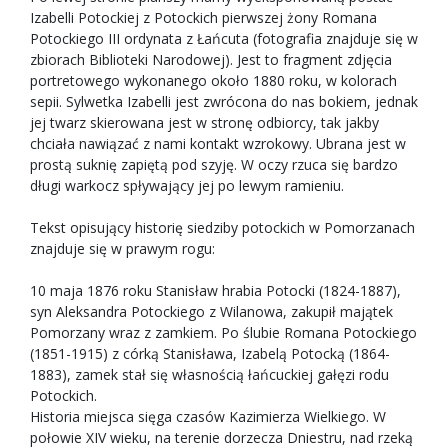
Izabelli Potockiej z Potockich pierwszej żony Romana
Potockiego III ordynata z Łańcuta (fotografia znajduje się w
zbiorach Biblioteki Narodowej). Jest to fragment zdjęcia
portretowego wykonanego około 1880 roku, w kolorach
sepii. Sylwetka Izabelli jest zwrócona do nas bokiem, jednak
jej twarz skierowana jest w stronę odbiorcy, tak jakby
chciała nawiązać z nami kontakt wzrokowy. Ubrana jest w
prostą suknię zapiętą pod szyję. W oczy rzuca się bardzo
długi warkocz spływający jej po lewym ramieniu.
Tekst opisujący historię siedziby potockich w Pomorzanach
znajduje się w prawym rogu:
10 maja 1876 roku Stanisław hrabia Potocki (1824-1887),
syn Aleksandra Potockiego z Wilanowa, zakupił majątek
Pomorzany wraz z zamkiem. Po ślubie Romana Potockiego
(1851-1915) z córką Stanisława, Izabelą Potocką (1864-
1883), zamek stał się własnością łańcuckiej gałęzi rodu
Potockich.
Historia miejsca sięga czasów Kazimierza Wielkiego. W
połowie XIV wieku, na terenie dorzecza Dniestru, nad rzeką