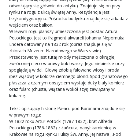
odwołujący się głównie do antyku). Znajduje się on przy
rynku na rogu z ulicą świętej Anny. Rezydencja jest
trzykondygnacyjna. Pośrodku budynku znajduje się arkada z
wejściem oraz balkon.
W lewym rogu planszy umieszczona jest postać Artura
Potockiego. Jest to fragment akwareli Johanna Nepomuka
Endera datowany na 1832 rok (obraz znajduje się w
zbiorach Muzeum Narodowego w Warszawie).
Przedstawiony jest tutaj młody mężczyzna o okrągłej
zwróconej nieco w prawy bok twarzy. Jego niebieskie oczy
spoglądają w dal. Głowę zdobią falowane włosy i broda
(bez wąsów) w kolorze ciemnego blond. Spod granatowego
płaszcza z czarnym obszyciem wystaje duży biały kołnierz
oraz fulard (chusta, wiązana wokół szyi) zawiązany w
kokardę.
Tekst opisujący historię Pałacu pod Baranami znajduje się
w prawym rogu:
W 1822 roku Artur Potocki (1787-1832), brat Alfreda
Potockiego (1786-1862) z Łańcuta, nabył kamienicę w
Krakowie na rogu Rynku i ulicy Św. Anny. Jej nazwa ,,Pod