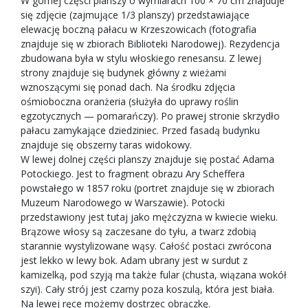
W górnej części planszy o wymiarach 100 × 70 cm znajduje
się zdjęcie (zajmujące 1/3 planszy) przedstawiające
elewację boczną pałacu w Krzeszowicach (fotografia
znajduje się w zbiorach Biblioteki Narodowej). Rezydencja
zbudowana była w stylu włoskiego renesansu. Z lewej
strony znajduje się budynek główny z wieżami
wznoszącymi się ponad dach. Na środku zdjęcia
ośmioboczna oranżeria (służyła do uprawy roślin
egzotycznych — pomarańczy). Po prawej stronie skrzydło
pałacu zamykające dziedziniec. Przed fasadą budynku
znajduje się obszerny taras widokowy.
W lewej dolnej części planszy znajduje się postać Adama
Potockiego. Jest to fragment obrazu Ary Scheffera
powstałego w 1857 roku (portret znajduje się w zbiorach
Muzeum Narodowego w Warszawie). Potocki
przedstawiony jest tutaj jako mężczyzna w kwiecie wieku.
Brązowe włosy są zaczesane do tyłu, a twarz zdobią
starannie wystylizowane wąsy. Całość postaci zwrócona
jest lekko w lewy bok. Adam ubrany jest w surdut z
kamizelką, pod szyją ma także fular (chusta, wiązana wokół
szyi). Cały strój jest czarny poza koszulą, która jest biała.
Na lewej ręce możemy dostrzec obrączkę.