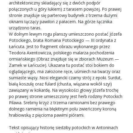
architektoniczny składający się z dwóch podpór
połączonych u góry łukiem) z tarasem powyżej. Po prawej
stronie znajduje się parterowy budynek z trzema dużymi
oknami łączący pawilon z pałacem. Na górze łącznika
urządzono taras.
W dolnym lewym rogu planszy umieszczono postać Józefa
Potockiego, brata Romana Potockiego — III ordynata z
Łańcuta. Jest to fragment obrazu wykonanego przez
Teodora Axentowicza, polskiego malarza pochodzenia
ormiańskiego (Obraz znajduje się w zbiorach Muzeum —
Zamek w Łańcucie). Ukazana tu postać stoi bokiem do
oglądającego, ma założone ręce, uśmiech na twarzy oraz
sumiaste wąsy. Nosi elegancki czarny strój z epoki. Surdut,
białą koszulę oraz fulard (chusta, wiązana wokół szyi)
zawiązany w kokardę. Na wysokości głowy Józefa trochę
po prawej stronie umieszczony jest herb rodziny Potockich
Pilawa. Srebrny krzyż z trzema ramionami bez prawego
dolnego ramienia na błękitnym polu zwieńczony koroną
hrabiowską z pięcioma pawimi piórami.
Tekst opisujący historię siedziby potockich w Antoninach