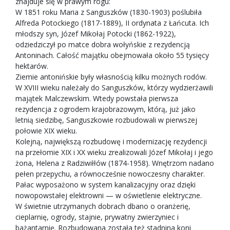
znajduje się w prawym rogu:
W 1851 roku Maria z Sanguszków (1830-1903) poślubiła
Alfreda Potockiego (1817-1889), II ordynata z Łańcuta. Ich
młodszy syn, Józef Mikołaj Potocki (1862-1922),
odziedziczył po matce dobra wołyńskie z rezydencją
Antoninach. Całość majątku obejmowała około 55 tysięcy
hektarów.
Ziemie antonińskie były własnością kilku możnych rodów.
W XVIII wieku należały do Sanguszków, którzy wydzierżawili
majątek Malczewskim. Wtedy powstała pierwsza
rezydencja z ogrodem krajobrazowym, którą, już jako
letnią siedzibę, Sanguszkowie rozbudowali w pierwszej
połowie XIX wieku.
Kolejną, największą rozbudowę i modernizację rezydencji
na przełomie XIX i XX wieku zrealizowali Józef Mikołaj i jego
żona, Helena z Radziwiłłów (1874-1958). Wnętrzom nadano
pełen przepychu, a równocześnie nowoczesny charakter.
Pałac wyposażono w system kanalizacyjny oraz dzięki
nowopowstałej elektrowni — w oświetlenie elektryczne.
W świetnie utrzymanych dobrach dbano o oranżerię,
cieplarnię, ogrody, stajnie, prywatny zwierzyniec i
bażantarnię. Rozbudowana została też stadnina koni