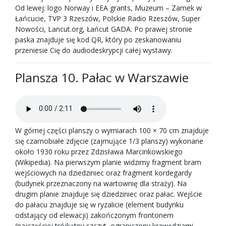
Od lewej: logo Norway i EEA grants, Muzeum – Zamek w
Łańcucie, TVP 3 Rzeszów, Polskie Radio Rzeszów, Super
Nowości, Lancut.org, Łańcut GADA. Po prawej stronie
paska znajduje się kod QR, który po zeskanowaniu
przeniesie Cię do audiodeskrypcji całej wystawy.
Plansza 10. Pałac w Warszawie
W górnej części planszy o wymiarach 100 × 70 cm znajduje
się czarnobiałe zdjęcie (zajmujące 1/3 planszy) wykonane
około 1930 roku przez Zdzisława Marcinkowskiego
(Wikipedia). Na pierwszym planie widzimy fragment bram
wejściowych na dziedziniec oraz fragment kordegardy
(budynek przeznaczony na wartownię dla straży). Na
drugim planie znajduje się dziedziniec oraz pałac. Wejście
do pałacu znajduje się w ryzalicie (element budynku
odstający od elewacji) zakończonym frontonem
(najczęściej trójkątny szczyt, ograniczony krawędziami