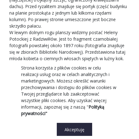
dachu). Przed ryzalitem znajduje się portyk (część budynku
na planie prostokąta z jednym lub kilkoma rzędami
kolumn). Po prawej stronie umieszczone jest boczne
skrzydło pałacu.
W lewym dolnym rogu planszy widzimy postać Heleny
Potockiej z Radziwiłłów. Jest to fragment czarnobiałej
fotografii powstałej około 1897 roku (fotografia znajduje
się w zbiorach Biblioteki Narodowej). Przedstawiona tutaj
młoda kobieta o ciemnych włosach spiętych w luźny kok.
Helena siedzi na krześle, lekko odwrócona do nas bokiem,
Strona korzysta z plików cookies w celu
jednak jej głowa obraca się w taki sposób, że twarz
realizacji usług oraz w celach analitycznych i
skierowana jest w stronę odbiorcy. Ubrana jest w długą
marketingowych. Możesz określić warunki
jasną suknię zwężaną w talii, zapiętą pod szyję z długimi
przechowywania i dostępu do plików cookies w
bufiastymi rękawami, suknia rozszerza się ku dołowi.
Twojej przeglądarce lub zaakceptować
Wykończona jest falbanami.
wszystkie pliki cookies. Aby uzyskać więcej
informacji, zapoznaj się z naszą "
Polityką
Tekst opisujący historię siedziby potockich w Warszawie
prywatności"
znajduje się w prawym rogu:
Akceptuję
Pałac Potockich położony jest przy Krakowskim
Przedmieściu. W XVII wieku rodzina Denhoffów