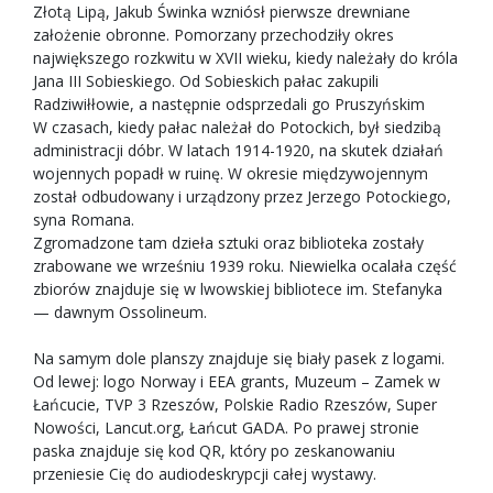
Złotą Lipą, Jakub Świnka wzniósł pierwsze drewniane
założenie obronne. Pomorzany przechodziły okres
największego rozkwitu w XVII wieku, kiedy należały do króla
Jana III Sobieskiego. Od Sobieskich pałac zakupili
Radziwiłłowie, a następnie odsprzedali go Pruszyńskim
W czasach, kiedy pałac należał do Potockich, był siedzibą
administracji dóbr. W latach 1914-1920, na skutek działań
wojennych popadł w ruinę. W okresie międzywojennym
został odbudowany i urządzony przez Jerzego Potockiego,
syna Romana.
Zgromadzone tam dzieła sztuki oraz biblioteka zostały
zrabowane we wrześniu 1939 roku. Niewielka ocalała część
zbiorów znajduje się w lwowskiej bibliotece im. Stefanyka
— dawnym Ossolineum.
Na samym dole planszy znajduje się biały pasek z logami.
Od lewej: logo Norway i EEA grants, Muzeum – Zamek w
Łańcucie, TVP 3 Rzeszów, Polskie Radio Rzeszów, Super
Nowości, Lancut.org, Łańcut GADA. Po prawej stronie
paska znajduje się kod QR, który po zeskanowaniu
przeniesie Cię do audiodeskrypcji całej wystawy.