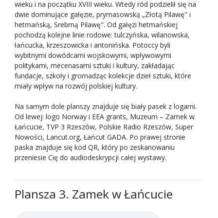
wieku i na początku XVIII wieku. Wtedy ród podzielił się na
dwie dominujące gałęzie, prymasowską „Złotą Pilawę" i
hetmańską, Srebrną Pilawę". Od gałęzi hetmańskiej
pochodzą kolejne linie rodowe: tulczyńska, wilanowska,
łańcucka, krzeszowicka i antonińska. Potoccy byli
wybitnymi dowódcami wojskowymi, wpływowymi
politykami, mecenasami sztuki i kultury, zakładając
fundacje, szkoły i gromadząc kolekcje dzieł sztuki, które
miały wpływ na rozwój polskiej kultury.
Na samym dole planszy znajduje się biały pasek z logami.
Od lewej: logo Norway i EEA grants, Muzeum – Zamek w
Łańcucie, TVP 3 Rzeszów, Polskie Radio Rzeszów, Super
Nowości, Lancut.org, Łańcut GADA. Po prawej stronie
paska znajduje się kod QR, który po zeskanowaniu
przeniesie Cię do audiodeskrypcji całej wystawy.
Plansza 3. Zamek w Łańcucie