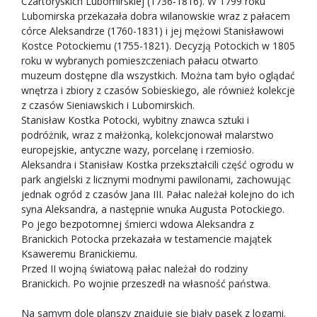
Czartoryskich Lubomirskiej (1736-1816). W 1799 roku
Lubomirska przekazała dobra wilanowskie wraz z pałacem
córce Aleksandrze (1760-1831) i jej mężowi Stanisławowi
Kostce Potockiemu (1755-1821). Decyzją Potockich w 1805
roku w wybranych pomieszczeniach pałacu otwarto
muzeum dostępne dla wszystkich. Można tam było oglądać
wnętrza i zbiory z czasów Sobieskiego, ale również kolekcje
z czasów Sieniawskich i Lubomirskich.
Stanisław Kostka Potocki, wybitny znawca sztuki i
podróżnik, wraz z małżonką, kolekcjonował malarstwo
europejskie, antyczne wazy, porcelanę i rzemiosło.
Aleksandra i Stanisław Kostka przekształcili część ogrodu w
park angielski z licznymi modnymi pawilonami, zachowując
jednak ogród z czasów Jana III. Pałac należał kolejno do ich
syna Aleksandra, a następnie wnuka Augusta Potockiego.
Po jego bezpotomnej śmierci wdowa Aleksandra z
Branickich Potocka przekazała w testamencie majątek
Ksaweremu Branickiemu.
Przed II wojną światową pałac należał do rodziny
Branickich. Po wojnie przeszedł na własność państwa.
Na samym dole planszy znajduje się biały pasek z logami.