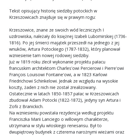
Tekst opisujący historię siedziby potockich w
Krzeszowicach znajduje się w prawym rogu:
Krzeszowice, znane ze swoich wód leczniczych I
uzdrowiska, należały do księżnej Izabeli Lubomirskiej (1736-
1816). Po jej śmierci majątek przeszedł na jednego z jej
wnuków, Artura Potockiego (1787-1832), który planował
wzniesienie tam nowej rodowej siedziby.
Już w 1819 roku zlecił wykonanie projektu pałacu
francuskim architektom Charles'owi Percierowi i Pierre'owi
François Louisowi Fontaine'owi, a w 1823 Karlowi
Friedrichowi Schinkelowi. Jednak ze względu na wysokie
koszty, żaden z nich nie został zrealizowany.
Ostatecznie w latach 1850-1857 pałac w Krzeszowicach
zbudował Adam Potocki (1822-1872), jedyny syn Artura i
Zofii z Branickich.
Na wzniesieniu powstała rezydencja według projektu
Franciszka Marii Lanciego o willowym charakterze,
utrzymana w stylu włoskiego renesansu. Był to
dwupiętrowy budynek z czterema narożnymi wieżami oraz