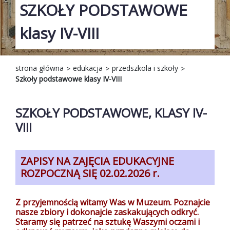
SZKOŁY PODSTAWOWE
klasy IV-VIII
strona główna
edukacja
przedszkola i szkoły
Szkoły podstawowe klasy IV-VIII
SZKOŁY PODSTAWOWE, KLASY IV-
VIII
ZAPISY NA ZAJĘCIA EDUKACYJNE
ROZPOCZNĄ SIĘ 02.02.2026 r.
Z przyjemnością witamy Was w Muzeum. Poznajcie
nasze zbiory i dokonajcie zaskakujących odkryć.
Staramy się patrzeć na sztukę Waszymi oczami i