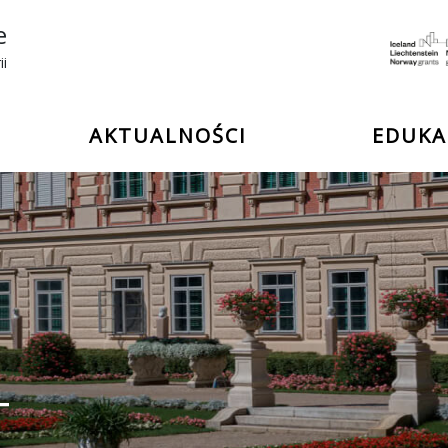
e
ii
AKTUALNOŚCI
EDUKA
T