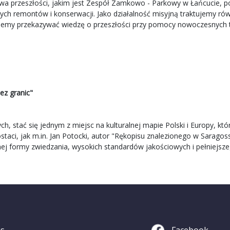
twa przeszłości, jakim jest Zespół Zamkowo - Parkowy w Łańcucie, 
h remontów i konserwacji. Jako działalność misyjną traktujemy równ
iemy przekazywać wiedzę o przeszłości przy pomocy nowoczesnych t
ez granic"
ch, stać się jednym z miejsc na kulturalnej mapie Polski i Europy, kt
staci, jak m.in. Jan Potocki, autor "Rękopisu znalezionego w Saragos
ormy zwiedzania, wysokich standardów jakościowych i pełniejszeg