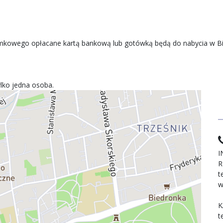
amkowego opłacane kartą bankową lub gotówką będą do nabycia w Bi
lko jedna osoba.
I
R
t
w
K
t