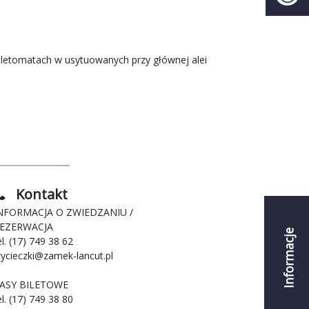
letomatach w usytuowanych przy głównej alei
Kontakt
NFORMACJA O ZWIEDZANIU /
EZERWACJA
Informacje
el. (17) 749 38 62
ycieczki@zamek-lancut.pl
ASY BILETOWE
el. (17) 749 38 80