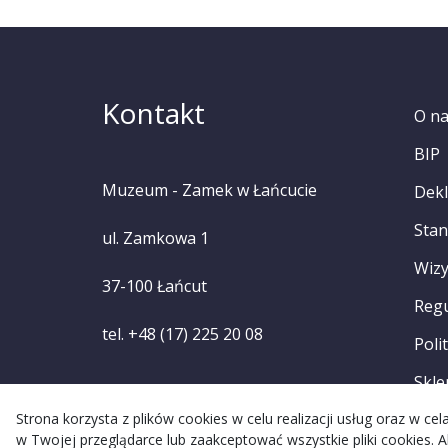
Kontakt
O n
BIP
Muzeum - Zamek w Łańcucie
Dekl
Stan
ul. Zamkowa 1
Wizy
37-100 Łańcut
Reg
tel. +48 (17) 225 20 08
Poli
Skle
Strona korzysta z plików cookies w celu realizacji usług oraz w c
w Twojej przeglądarce lub zaakceptować wszystkie pliki cookies. A