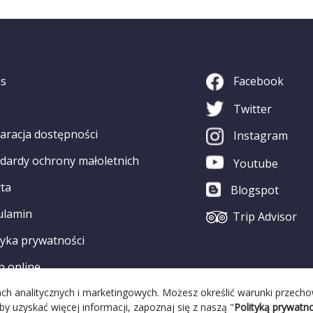
as
Facebook
Twitter
aracja dostępności
Instagram
dardy ochrony małoletnich
Youtube
ta
Blogspot
ulamin
Trip Advisor
tyka prywatności
p online
elach analitycznych i marketingowych. Możesz określić warunki przech
by uzyskać więcej informacji, zapoznaj się z naszą "
Polityką prywatno