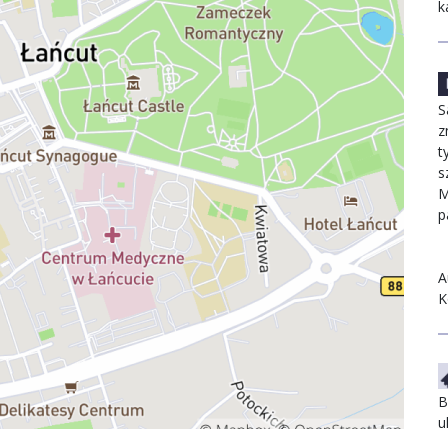
k
S
z
t
s
M
p
A
K
B
u