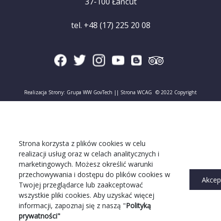
37-100 Łańcut
tel. +48 (17) 225 20 08
Realizacja Strony:
Grupa WW GovTech
||
Strona WCAG
© 2022 Copyright
Strona korzysta z plików cookies w celu
realizacji usług oraz w celach analitycznych i
marketingowych. Możesz określić warunki
przechowywania i dostępu do plików cookies w
Akcep
Twojej przeglądarce lub zaakceptować
wszystkie pliki cookies. Aby uzyskać więcej
informacji, zapoznaj się z naszą "
Polityką
prywatności"