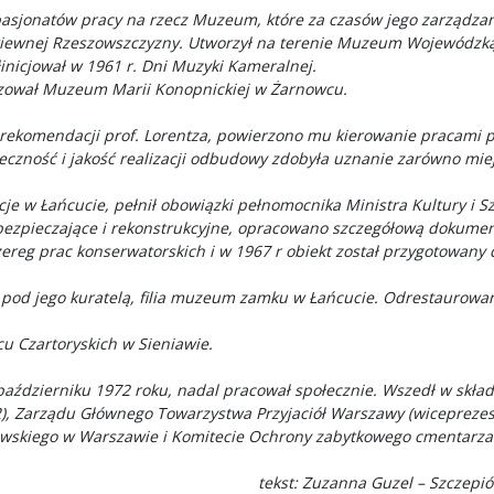
pasjonatów pracy na rzecz Muzeum, które za czasów jego zarządzani
kiewnej Rzeszowszczyzny. Utworzył na terenie Muzeum Wojewódzk
icjował w 1961 r. Dni Muzyki Kameralnej.
zował Muzeum Marii Konopnickiej w Żarnowcu.
 rekomendacji prof. Lorentza, powierzono mu kierowanie pracami 
czność i jakość realizacji odbudowy zdobyła uznanie zarówno miej
je w Łańcucie, pełnił obowiązki pełnomocnika Ministra Kultury i S
 zabezpieczające i rekonstrukcyjne, opracowano szczegółową doku
zereg prac konserwatorskich i w 1967 r obiekt został przygotowan
 pod jego kuratelą, filia muzeum zamku w Łańcucie. Odrestaurowa
u Czartoryskich w Sieniawie.
w październiku 1972 roku, nadal pracował społecznie. Wszedł w skł
, Zarządu Głównego Towarzystwa Przyjaciół Warszawy (wiceprezes d
skiego w Warszawie i Komitecie Ochrony zabytkowego cmentarza
tekst: Zuzanna Guzel – Szczep