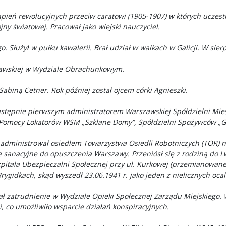
ień rewolucyjnych przeciw caratowi (1905-1907) w których uczestnic
jny światowej. Pracował jako wiejski nauczyciel.
go. Służył w pułku kawalerii. Brał udział w walkach w Galicji. W sie
zawskiej w Wydziale Obrachunkowym.
Sabiną Cetner. Rok później został ojcem córki Agnieszki.
stępnie pierwszym administratorem Warszawskiej Spółdzielni Miesz
Pomocy Lokatorów WSM „Szklane Domy”, Spółdzielni Spożywców „Go
 administrował osiedlem Towarzystwa Osiedli Robotniczych (TOR) n
e sanacyjne do opuszczenia Warszawy. Przeniósł się z rodziną do L
pitala Ubezpieczalni Społecznej przy ul. Kurkowej (przemianowan
ygidkach, skąd wyszedł 23.06.1941 r. jako jeden z nielicznych oca
ł zatrudnienie w Wydziale Opieki Społecznej Zarządu Miejskiego. W
i, co umożliwiło wsparcie działań konspiracyjnych.