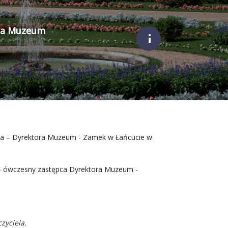
ora Muzeum
;
ierza – Dyrektora Muzeum - Zamek w Łańcucie w
i - ówczesny zastępca Dyrektora Muzeum -
zyciela.