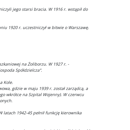
zyli jego starsi bracia. W 1916 r. wstąpił do
rpniu 1920 r. uczestniczył w bitwie o Warszawę.
kaniowej na Żoliborzu. W 1927 r. -
spoda Spółdzielcza”.
a Kole.
wowa, gdzie w maju 1939 r. został zarządcą, a
ego wkrótce na Szpital Wojenny). W czerwcu
lonych.
 latach 1942-45 pełnił funkcję kierownika