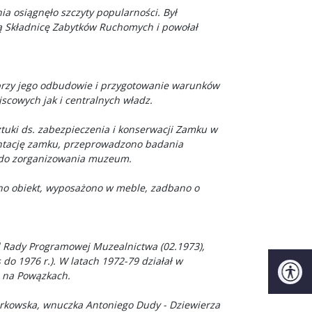
a osiągnęło szczyty popularności. Był
ą Składnicę Zabytków Ruchomych i powołał
przy jego odbudowie i przygotowanie warunków
scowych jak i centralnych władz.
ztuki ds. zabezpieczenia i konserwacji Zamku w
mentację zamku, przeprowadzono badania
y do zorganizowania muzeum.
no obiekt, wyposażono w meble, zadbano o
ad Rady Programowej Muzealnictwa (02.1973),
o 1976 r.). W latach 1972-79 działał w
 na Powązkach.
iórkowska, wnuczka
Antoniego Dudy - Dziewierza