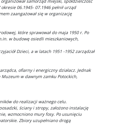
 organizował samorząd miejski, spółdzielczość
okresie 06.1945- 07.1946 pełnił urząd
zmem zaangażował się w organizację
odowej, które sprawował do maja 1950 r. Po
.in. w budowę osiedli mieszkaniowych,
jaciół Dzieci, a w latach 1951 -1952 zarządzał
rządca, ofiarny i energiczny działacz. Jednak
tora Muzeum w dawnym zamku Potockich,
ików do realizacji ważnego celu.
adzki, ściany i stropy, założono instalację
nie, wzmocniono mury fosy. Po usunięciu
atorskie. Zbiory uzupełniano drogą