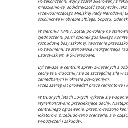
Po zakończeniu wojny został skierowany z reko
mieszkaniową, spółdzielczość spożywców. Jako 
Przewodniczącego Miejskiej Rady Narodowej El
szkolnictwa w obrębie Elbląga, Sopotu, Gdańska
W sierpniu 1946 r. został powołany na stanow
zjednoczeniu partii członek gdańskiego Komit
rozbudowę bazy szkolnej, tworzenie przedszkoli
Po zwolnieniu ze stanowiska (reorganizacja ra
uzdrowiskiem w Świeradowie.
Był zawsze w centrum spraw związanych z odbud
cechy te uwidoczniły się ze szczególną siłą w
zaniedbanym w okresie powojennym.
Przez szereg lat prowadził prace remontowe i 
W trudnych latach 50-tych wykazał się wspani
Wyremontowano przeciekające dachy. Następnie 
centralnego ogrzewania, przeprowadzono kapit
lokatorów, przebudowano oranżerię, a w części
wypożyczeń i zakupów.