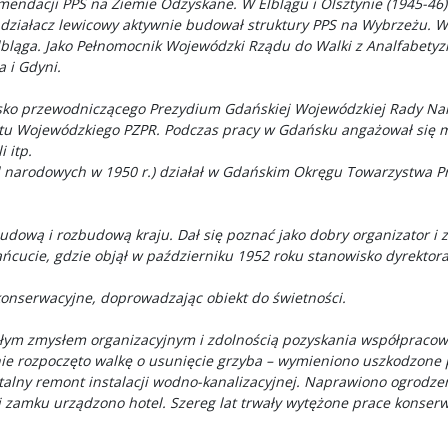
mendacji PPS na Ziemie Odzyskane. W Elblągu i Olsztynie (1945-46)
działacz lewicowy aktywnie budował struktury PPS na Wybrzeżu. W 
bląga. Jako Pełnomocnik Wojewódzki Rządu do Walki z Analfabety
 i Gdyni.
isko przewodniczącego Prezydium Gdańskiej Wojewódzkiej Rady Nar
etu Wojewódzkiego PZPR. Podczas pracy w Gdańsku angażował się m
 itp.
d narodowych w 1950 r.) działał w Gdańskim Okręgu Towarzystwa Przy
ową i rozbudową kraju. Dał się poznać jako dobry organizator i za
 Łańcucie, gdzie objął w październiku 1952 roku stanowisko dyrek
konserwacyjne, doprowadzając obiekt do świetności.
ałym zmysłem organizacyjnym i zdolnością pozyskania współpracown
rozpoczęto walkę o usunięcie grzyba – wymieniono uszkodzone pos
alny remont instalacji wodno-kanalizacyjnej. Naprawiono ogrodze
 zamku urządzono hotel. Szereg lat trwały wytężone prace konserw