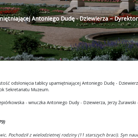
amiętniającej Antoniego Dudę - Dziewierza – Dyrekt
zystość odsłonięcia tablicy upamiętniającej Antoniego Dudę - Dziew
bok Sekretariatu Muzeum.
zepiórkowska - wnuczka Antoniego Dudy - Dziewierza, Jerzy Żurawsk
79)
ic. Pochodził z wielodzietnej rodziny (11 starszych braci). Syn nauc