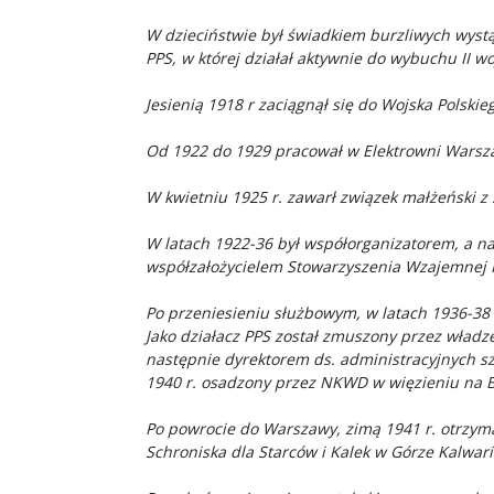
W dzieciństwie był świadkiem burzliwych wystąp
PPS, w której działał aktywnie do wybuchu II wo
Jesienią 1918 r zaciągnął się do Wojska Polskie
Od 1922 do 1929 pracował w Elektrowni Wars
W kwietniu 1925 r. zawarł związek małżeński z 
W latach 1922-36 był współorganizatorem, a na
współzałożycielem Stowarzyszenia Wzajemnej 
Po przeniesieniu służbowym, w latach 1936-38
Jako działacz PPS został zmuszony przez władz
następnie dyrektorem ds. administracyjnych sz
1940 r. osadzony przez NKWD w więzieniu na Br
Po powrocie do Warszawy, zimą 1941 r. otrzyma
Schroniska dla Starców i Kalek w Górze Kalwari