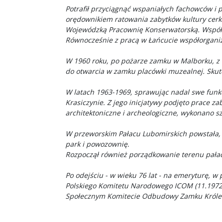
Potrafił przyciągnąć wspaniałych fachowców i 
orędownikiem ratowania zabytków kultury cer
Wojewódzką Pracownię Konserwatorską. Współin
Równocześnie z pracą w Łańcucie współorgani
W 1960 roku, po pożarze zamku w Malborku, z
do otwarcia w zamku placówki muzealnej. Skute
W latach 1963-1969, sprawując nadal swe funkc
Krasiczynie. Z jego inicjatywy podjęto prace
architektoniczne i archeologiczne, wykonano s
W przeworskim Pałacu Lubomirskich powstała,
park i powozownię.
Rozpoczął również porządkowanie terenu pałac
Po odejściu - w wieku 76 lat - na emeryturę, 
Polskiego Komitetu Narodowego ICOM (11.1972)
Społecznym Komitecie Odbudowy Zamku Królew