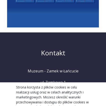
Kontakt
Muzeum - Zamek w Łańcucie
ul. Zamkowa 1
Strona korzysta z plików cookies w celu
realizacji usług oraz w celach analitycznych i
37-100 Łańcut
marketingowych. Możesz określić warunki
przechowywania i dostępu do plików cookies w
tel. +48 (17) 225 20 08