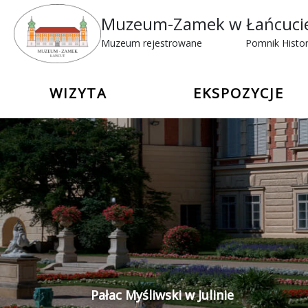
Muzeum-Zamek w Łańcuci
Muzeum rejestrowane
Pomnik Histor
WIZYTA
EKSPOZYCJE
Pałac Myśliwski w Julinie