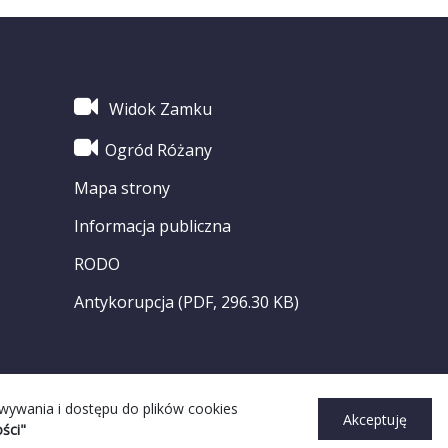
Widok Zamku
Ogród Różany
Mapa strony
Informacja publiczna
RODO
Antykorupcja (PDF, 296.30 KB)
owywania i dostępu do plików cookies
Akceptuję
ści"
ght