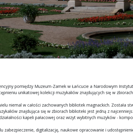
 intencyjny pomiędzy Muzeum-Zamek w Łańcucie a Narodowym Instytute
ostępnieniu unikatowej kolekcji muzykaliów znajdujących się w zbiora
ielu niemal w całości zachowanych bibliotek magnackich. Została stw
muzykaliów znajdująca się w zbiorach biblioteki jest jedną z najcennie
iałalności kapeli pałacowej oraz wizyt wybitnych muzyków - kompoz
elu zabezpieczenie, digitalizację, naukowe opracowanie i udostępnien