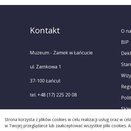
Kontakt
O n
BIP
Muzeum - Zamek w Łańcucie
Dekl
Stan
ul. Zamkowa 1
Wizy
37-100 Łańcut
Reg
tel. +48 (17) 225 20 08
Poli
Skle
Strona korzysta z plików cookies w celu realizacji usług oraz w c
w Twojej przeglądarce lub zaakceptować wszystkie pliki cookies. A
Re