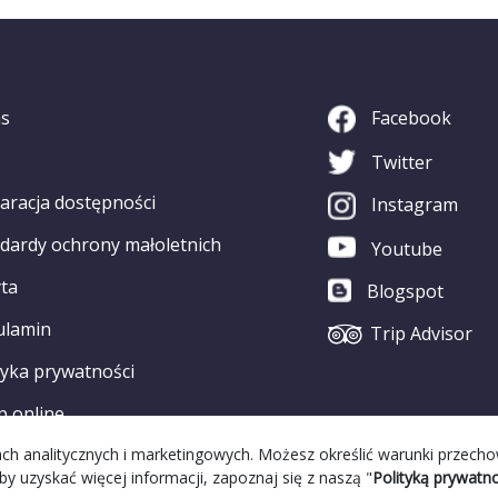
as
Facebook
Twitter
aracja dostępności
Instagram
dardy ochrony małoletnich
Youtube
ta
Blogspot
ulamin
Trip Advisor
tyka prywatności
p online
elach analitycznych i marketingowych. Możesz określić warunki przech
by uzyskać więcej informacji, zapoznaj się z naszą "
Polityką prywatno
alizacja Strony:
Grupa WW GovTech
||
Strona WCAG
© 2022 Copyri