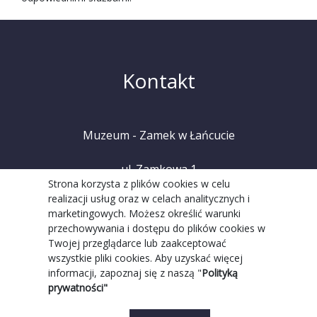
Kontakt
Muzeum - Zamek w Łańcucie
ul. Zamkowa 1
Strona korzysta z plików cookies w celu
realizacji usług oraz w celach analitycznych i
37-100 Łańcut
marketingowych. Możesz określić warunki
przechowywania i dostępu do plików cookies w
tel. +48 (17) 225 20 08
Twojej przeglądarce lub zaakceptować
wszystkie pliki cookies. Aby uzyskać więcej
informacji, zapoznaj się z naszą "
Polityką
prywatności"