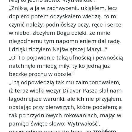
„Znikła, a ja w zachwyceniu ukląkłem, lecz
dopiero potem odzyskałem wiedzę, co mi
czynić należy: podniósłszy oczy, ręce i serce
w niebo, złożyłem Bogu dzięki, że mnie
niegodnemu tym napomnieniem dał radę.
I dzięki złożyłem Najświętszej Maryi…”
„O! To pojawienie taką ufnością i pewnością
natchnęło mnie
óg miły, tylko jedną już
beczkę prochu w obozie.”
„I tą odpowiedzią tak mu zaimponowałem,
iż teraz wielki wezyr Dilaver Pasza słał nam
łagodniejsze warunki, ale ich nie przyjąłem,
obstając przy pierwszych, które podałem; a
tak po trzydniowych rokowaniach, mając w
pamięci święte słowo: 'Wytrwałość',
przywiodłem pogan do tego, że
zrobiłem