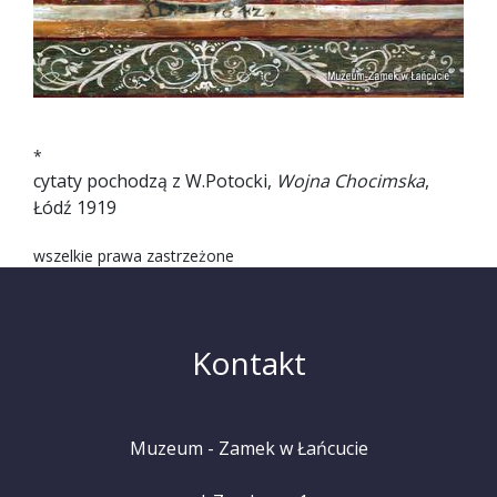
*
cytaty pochodzą z W.Potocki,
Wojna Chocimska
,
Łódź 1919
wszelkie prawa zastrzeżone
Kontakt
Muzeum - Zamek w Łańcucie