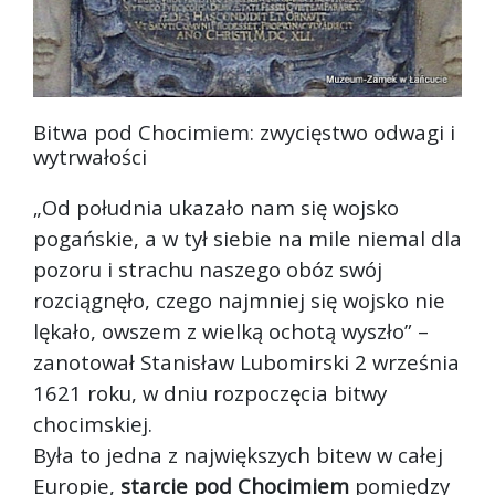
Bitwa pod Chocimiem: zwycięstwo odwagi i
wytrwałości
„Od południa ukazało nam się wojsko
pogańskie, a w tył siebie na mile niemal dla
pozoru i strachu naszego obóz swój
rozciągnęło, czego najmniej się wojsko nie
lękało, owszem z wielką ochotą wyszł
o” –
zanotował Stanisław Lubomirski 2 września
1621 roku, w dniu rozpoczęcia bitwy
chocimskiej.
Była to jedna z największych bitew w całej
Europie,
starcie pod Chocimiem
pomiędzy