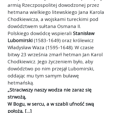
armią Rzeczpospolitej dowodzonej przez
hetmana wielkiego litewskiego Jana Karola
Chodkiewicza, a wojskami tureckimi pod
dowództwem sułtana Osmana II.
Polskiego dowódcę wspierali
Stanisław
Lubomirski
(1583-1649) oraz królewicz
Władysław Waza (1595-1648). W czasie
bitwy 23 września zmarł hetman Jan Karol
Chodkiewicz. Jego życzeniem było, aby
dowództwo po nim przejął Lubomirski,
oddając mu tym samym buławę
hetmańską.
„Straciwszy naszy wodza nie zaraz się
strwożą,
W Bogu, w sercu, a w szabli ufność swą
położą, […]