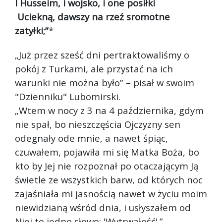
I Husseim, i wojsko, i one posiłki
Uciekną, dawszy na rzeź sromotne
zatyłki;”
*
„Już przez sześć dni pertraktowaliśmy o
pokój z Turkami, ale przystać na ich
warunki nie można było” – pisał w swoim
"Dzienniku" Lubomirski.
„Wtem w nocy z 3 na 4 października, gdym
nie spał, bo nieszczęścia Ojczyzny sen
odegnały ode mnie, a nawet śpiąc,
czuwałem, pojawiła mi się Matka Boża, bo
kto by Jej nie rozpoznał po otaczającym Ją
świetle ze wszystkich barw, od których noc
zajaśniała mi jasnością nawet w życiu moim
niewidzianą wśród dnia, i usłyszałem od
Niej to jedno słowo: 'Wytrwałość'.”