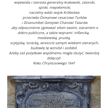
wojewoda i starosta generalny krakowski, zatorski,
spiski, niepołomicki,
naczelny wódz wojsk Królestwa
przeciwko Osmanowi cesarzowi Turków
i Dzianumbet Gorejowi Chanowi Tatarów
aby odpocznienie zgotować siłom swoim, staraniem o
dobro publiczne, a także wojnami: inflancką,
moskiewską, pruską,
scytyjską, turecką, wreszcie samym wiekiem steranych,
budowlę tę wzniósł i ozdobił.
Ażeby zaś pożytkowi wspólnemu mogła służyć, twierdzę
dołączył.
Roku Chrystusowego 1641