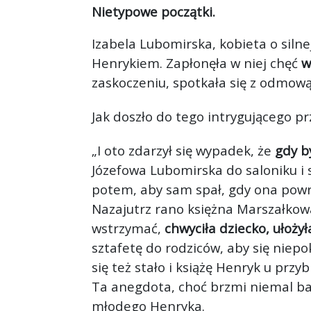
Nietypowe początki.
Izabela Lubomirska, kobieta o siln
Henrykiem. Zapłonęła w niej chęć
w
zaskoczeniu, spotkała się z odmową
Jak doszło do tego intrygującego p
„I oto zdarzył się wypadek, że
gdy b
Józefowa Lubomirska do saloniku i 
potem, aby sam spał, gdy ona powró
Nazajutrz rano księżna Marszałkowa
wstrzymać,
chwyciła dziecko, ułoż
sztafetę do rodziców, aby się niepok
się też stało i książę Henryk u przyb
Ta anegdota, choć brzmi niemal baś
młodego Henryka.