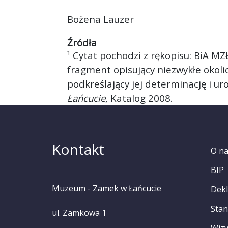
Bożena Lauzer
Źródła
¹ Cytat pochodzi z rękopisu: BiA MZ
fragment opisujący niezwykłe okol
podkreślający jej determinację i uro
Łańcucie
, Katalog 2008.
Kontakt
O n
BIP
Muzeum - Zamek w Łańcucie
Dekl
Stan
ul. Zamkowa 1