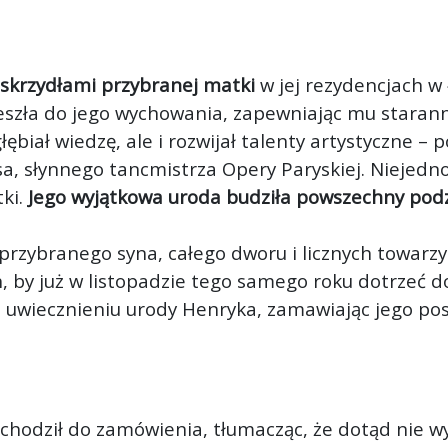
skrzydłami przybranej matki
w jej rezydencjach w
eszła do jego wychowania, zapewniając mu staran
łębiał wiedzę, ale i rozwijał talenty artystyczne – po
a, słynnego tancmistrza Opery Paryskiej. Niejedn
tki.
Jego wyjątkowa uroda budziła powszechny pod
 przybranego syna, całego dworu i licznych towarz
h, by już w listopadzie tego samego roku dotrzeć
o uwiecznieniu urody Henryka, zamawiając jego po
hodził do zamówienia, tłumacząc, że dotąd nie w