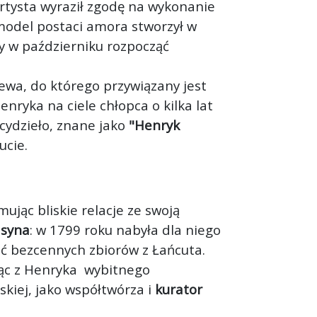
artysta wyraził zgodę na wykonanie
 model postaci amora stworzył w
y w październiku rozpocząć
ewa, do którego przywiązany jest
nryka na ciele chłopca o kilka lat
rcydzieło, znane jako
"Henryk
ucie.
ując bliskie relacje ze swoją
 syna
: w 1799 roku nabyła dla niego
ść bezcennych zbiorów z Łańcuta.
iąc z Henryka wybitnego
skiej, jako współtwórza i
kurator