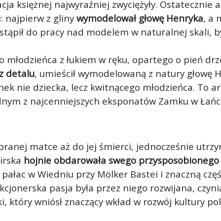
cja księżnej najwyraźniej zwyciężyły. Ostatecznie 
 najpierw z gliny
wymodelował głowę Henryka
, a
stąpił do pracy nad modelem w naturalnej skali, b
 młodzieńca z łukiem w ręku, opartego o pień drz
z detalu
, umieścił wymodelowaną z natury głowę He
nek nie dziecka, lecz kwitnącego młodzieńca. To a
jednym z najcenniejszych eksponatów Zamku w Łańc
ranej matce aż do jej śmierci, jednocześnie utrzym
mirska
hojnie obdarowała swego przysposobionego
pałac w Wiedniu przy Mölker Bastei i znaczną czę
kcjonerska pasja była przez niego rozwijana, czyn
i, który wniósł znaczący wkład w rozwój kultury pol