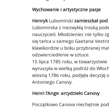
Wychowanie i artystyczne pasje
Henryk
Lubomirski
zamieszkał pod 
Lubomirska z niezwykłą troską pod
nauczycieli. Młodzieniec nie tylko zg
się tańca u samego Gaetana Vestris
klawikordzie u boku przybranej ma
odzwierciedlenie w sztuce.
15 lipca 1785 roku, w towarzystwie
wyruszyła w wielką podróż do Włoc
wiosną 1786 roku, podjęła decyzję 
Antoniego Canovy.
Henri l’Ange: arcydzieło Canovy
Początkowo Canova niechętnie podc