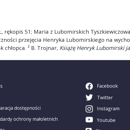
Ł, rękopis 51; Maria z Lubomirskich Tyszkiewiczow
iczności przejęcia Henryka Lubomirskiego na wych
k chłopca. ² B. Trojnar,
Książę Henryk Lubomirski 
as
Facebook
Twitter
aracja dostępności
Instagram
dardy ochrony małoletnich
Youtube