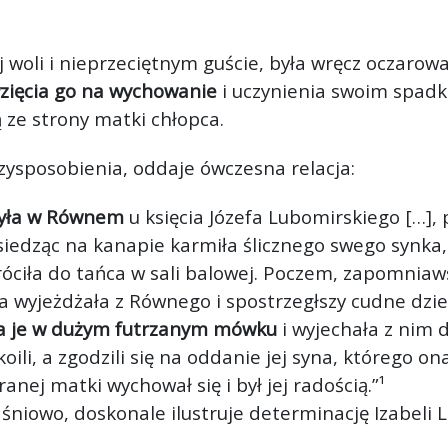
ej woli i nieprzeciętnym guście, była wręcz oczar
zięcia go na wychowanie
i uczynienia swoim spadko
 ze strony matki chłopca.
rzysposobienia, oddaje ówczesna relacja:
yła w Równem
u księcia Józefa Lubomirskiego […],
siedząc na kanapie karmiła ślicznego swego synka, 
ciła do tańca w sali balowej. Poczem, zapomniawsz
 wyjeżdżała z Równego i spostrzegłszy cudne dzie
yła je w dużym futrzanym mówku
i wyjechała z nim d
oili, a zgodzili się na oddanie jej syna, którego o
ranej matki wychował się i był jej radością.”¹
niowo, doskonale ilustruje determinację Izabeli Lu