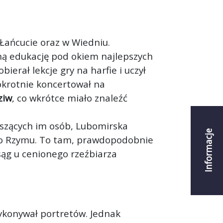
 Łańcucie oraz w Wiedniu.
ną edukację pod okiem najlepszych
bierał lekcje gry na harfie i uczył
okrotnie koncertował na
ziw
, co wkrótce miało znaleźć
yszących im osób, Lubomirska
Informacje
 do Rzymu. To tam, prawdopodobnie
sąg u cenionego rzeźbiarza
ykonywał portretów. Jednak