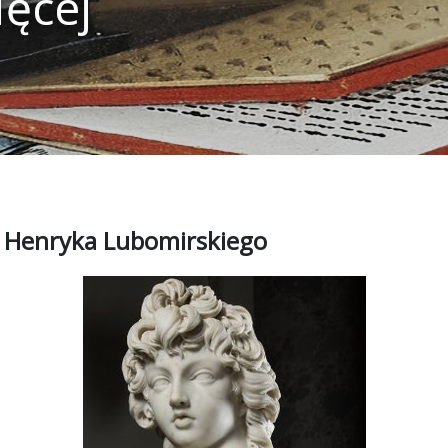
ięcej
ia Henryka Lubomirskiego