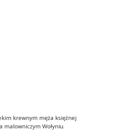
alekim krewnym męża księżnej
na malowniczym Wołyniu.