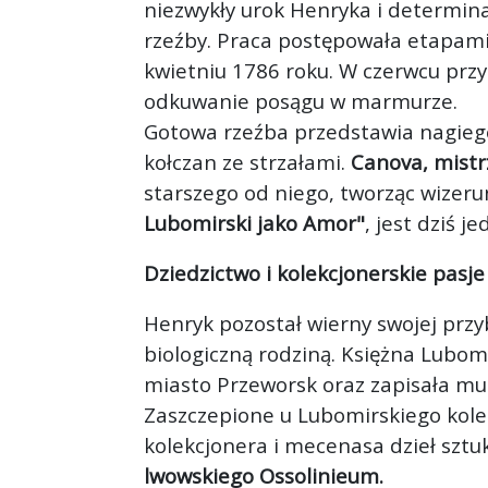
niezwykły urok Henryka i determina
rzeźby. Praca postępowała etapami:
kwietniu 1786 roku. W czerwcu przy
odkuwanie posągu w marmurze.
Gotowa rzeźba przedstawia nagiego
kołczan ze strzałami.
Canova, mistr
starszego od niego, tworząc wizeru
Lubomirski jako Amor"
, jest dziś 
Dziedzictwo i kolekcjonerskie pasje
Henryk pozostał wierny swojej przyb
biologiczną rodziną. Księżna Lubo
miasto Przeworsk oraz zapisała mu 
Zaszczepione u Lubomirskiego kole
kolekcjonera i mecenasa dzieł sztuk
lwowskiego Ossolinieum.