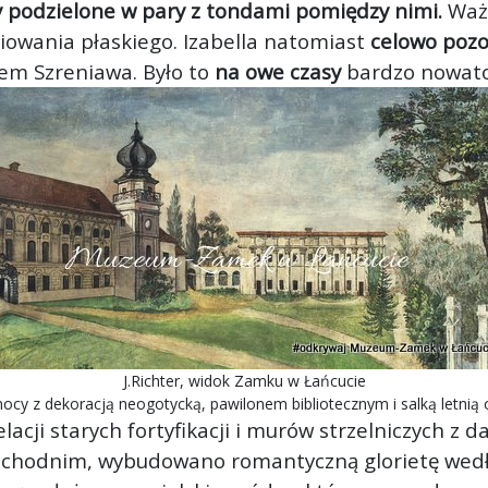
y podzielone w pary z tondami pomiędzy nimi.
Ważn
niowania płaskiego. Izabella natomiast
celowo pozo
m Szreniawa. Było to
na owe czasy
bardzo nowato
J.Richter, widok Zamku w Łańcucie
ocy z dekoracją neogotycką, pawilonem bibliotecznym i salką letnią
acji starych fortyfikacji i murów strzelniczych z
achodnim, wybudowano romantyczną glorietę wedł