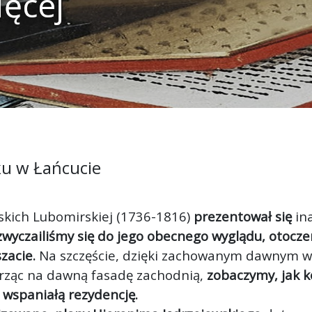
ięcej
ku w Łańcucie
skich Lubomirskiej (1736-1816)
prezentował się
ina
yczailiśmy się do jego obecnego wyglądu, otoczeni
zacie.
Na szczęście, dzięki zachowanym dawnym
rząc na dawną fasadę zachodnią,
zobaczymy, jak k
 wspaniałą rezydencję.