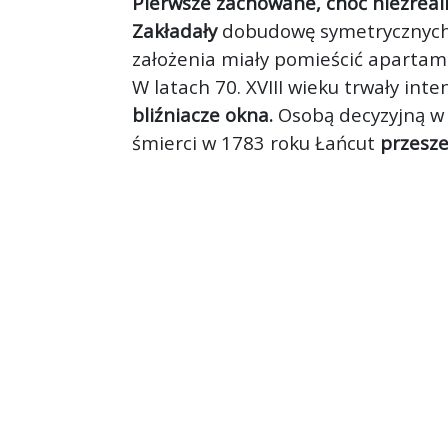
Pierwsze zachowane, choć niezreal
Zakładały
dobudowę symetrycznych, 
założenia miały pomieścić apartam
W latach 70. XVIII wieku trwały int
bliźniacze okna.
Osobą decyzyjną w 
śmierci w 1783 roku Łańcut
przesze