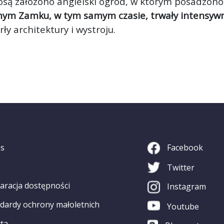
są założono angielski ogród, w którym posadzono 
ym Zamku, w tym samym czasie, trwały intensywn
ły architektury i wystroju.
as
Facebook
Twitter
aracja dostępności
Instagram
dardy ochrony małoletnich
Youtube
ta