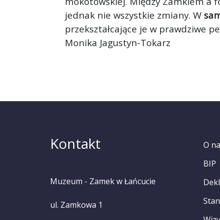
mokotowskiej. Między Zamkiem a fo
jednak nie wszystkie zmiany. W
sam
przekształcające je w prawdziwe per
Monika Jagustyn-Tokarz
Kontakt
O n
BIP
Muzeum - Zamek w Łańcucie
Dekl
Stan
ul. Zamkowa 1
Wizy