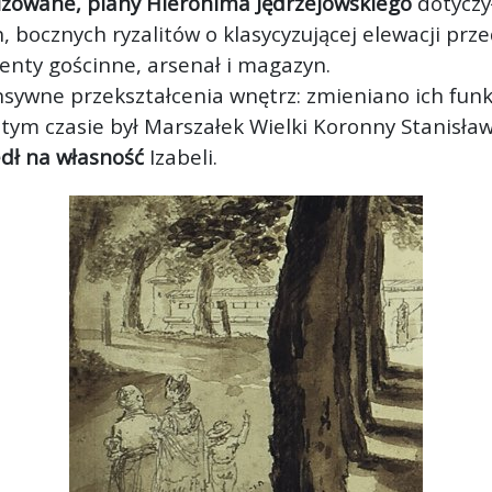
izowane, plany Hieronima Jędrzejowskiego
dotyczy
bocznych ryzalitów o klasycyzującej elewacji prze
enty gościnne, arsenał i magazyn.
ensywne przekształcenia wnętrz: zmieniano ich funk
tym czasie był Marszałek Wielki Koronny Stanisław
dł na własność
Izabeli.