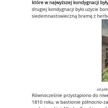
które w najwyższej kondygnacji był
drugiej kondygnacji było użycie bo
siedemnastowieczną bramę z herbe
od półn
Równocześnie przystąpiono do niwel
1810 roku, w bastionie północno-z