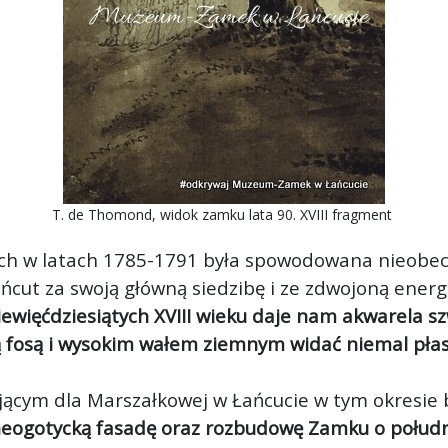
T. de Thomond, widok zamku lata 90. XVIII fragment
h w latach 1785-1791 była spowodowana nieobecno
ńcut za swoją główną siedzibę i ze zdwojoną energ
ewięćdziesiątych XVIII wieku daje nam akwarela s
 fosą i wysokim wałem ziemnym widać niemal płask
cym dla Marszałkowej w Łańcucie w tym okresie by
eogotycką fasadę oraz rozbudowę Zamku o południ