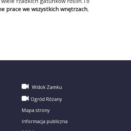
wiele rzadkich gatunków roślin.To
e prace we wszystkich wnętrzach
,
Widok Zamku
Ogród Różany
Mapa strony
Informacja publiczna