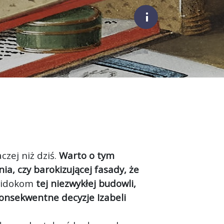
;
czej niż dziś.
Warto o tym
a, czy barokizującej fasady, że
 widokom
tej niezwykłej budowli,
onsekwentne decyzje Izabeli