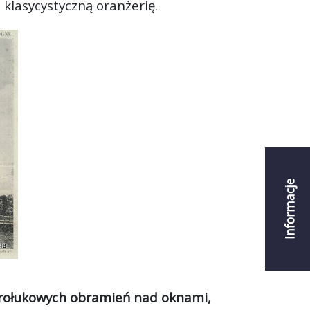
a klasycystyczną oranżerię.
Informacje
trołukowych obramień nad oknami,