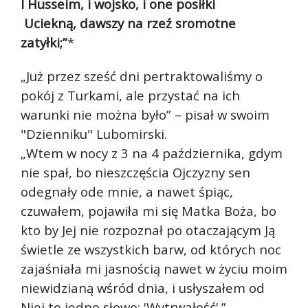
I Husseim, i wojsko, i one posiłki
Uciekną, dawszy na rzeź sromotne
zatyłki;”
*
„Już przez sześć dni pertraktowaliśmy o
pokój z Turkami, ale przystać na ich
warunki nie można było” – pisał w swoim
"Dzienniku" Lubomirski.
„Wtem w nocy z 3 na 4 października, gdym
nie spał, bo nieszczęścia Ojczyzny sen
odegnały ode mnie, a nawet śpiąc,
czuwałem, pojawiła mi się Matka Boża, bo
kto by Jej nie rozpoznał po otaczającym Ją
świetle ze wszystkich barw, od których noc
zajaśniała mi jasnością nawet w życiu moim
niewidzianą wśród dnia, i usłyszałem od
Niej to jedno słowo: 'Wytrwałość'.”