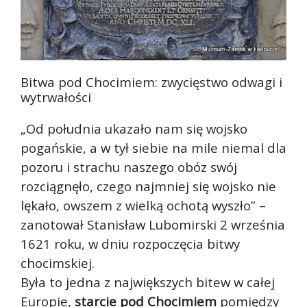
Bitwa pod Chocimiem: zwycięstwo odwagi i
wytrwałości
„Od południa ukazało nam się wojsko
pogańskie, a w tył siebie na mile niemal dla
pozoru i strachu naszego obóz swój
rozciągnęło, czego najmniej się wojsko nie
lękało, owszem z wielką ochotą wyszł
o” –
zanotował Stanisław Lubomirski 2 września
1621 roku, w dniu rozpoczęcia bitwy
chocimskiej.
Była to jedna z największych bitew w całej
Europie,
starcie pod Chocimiem
pomiędzy