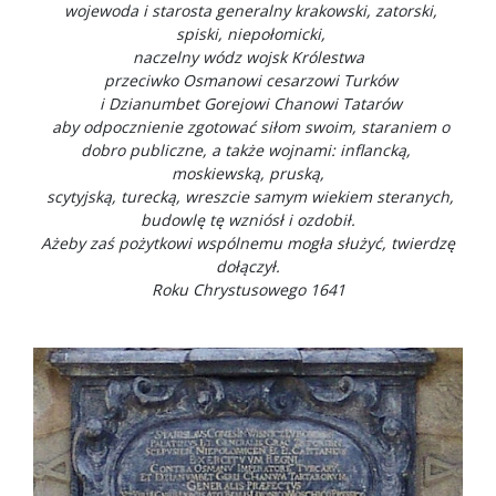
wojewoda i starosta generalny krakowski, zatorski,
spiski, niepołomicki,
naczelny wódz wojsk Królestwa
przeciwko Osmanowi cesarzowi Turków
i Dzianumbet Gorejowi Chanowi Tatarów
aby odpocznienie zgotować siłom swoim, staraniem o
dobro publiczne, a także wojnami: inflancką,
moskiewską, pruską,
scytyjską, turecką, wreszcie samym wiekiem steranych,
budowlę tę wzniósł i ozdobił.
Ażeby zaś pożytkowi wspólnemu mogła służyć, twierdzę
dołączył.
Roku Chrystusowego 1641