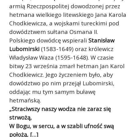
armią Rzeczpospolitej dowodzonej przez
hetmana wielkiego litewskiego Jana Karola
Chodkiewicza, a wojskami tureckimi pod
dowództwem sułtana Osmana II.
Polskiego dowódcę wspierali
Stanisław
Lubomirski
(1583-1649) oraz królewicz
Władysław Waza (1595-1648). W czasie
bitwy 23 września zmarł hetman Jan Karol
Chodkiewicz. Jego życzeniem było, aby
dowództwo po nim przejął Lubomirski,
oddając mu tym samym buławę
hetmańską.
„Straciwszy naszy wodza nie zaraz się
strwożą,
W Bogu, w sercu, a w szabli ufność swą
położą, […]