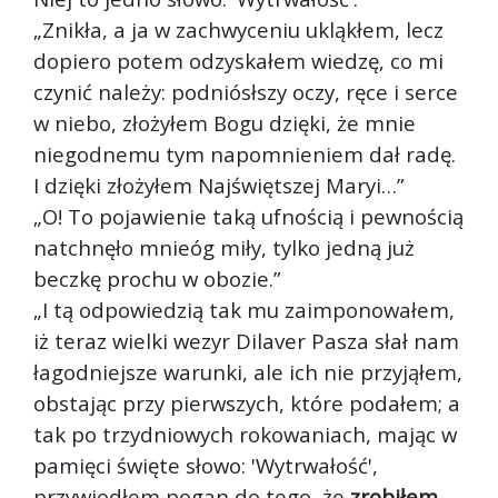
„Znikła, a ja w zachwyceniu ukląkłem, lecz
dopiero potem odzyskałem wiedzę, co mi
czynić należy: podniósłszy oczy, ręce i serce
w niebo, złożyłem Bogu dzięki, że mnie
niegodnemu tym napomnieniem dał radę.
I dzięki złożyłem Najświętszej Maryi…”
„O! To pojawienie taką ufnością i pewnością
natchnęło mnie
óg miły, tylko jedną już
beczkę prochu w obozie.”
„I tą odpowiedzią tak mu zaimponowałem,
iż teraz wielki wezyr Dilaver Pasza słał nam
łagodniejsze warunki, ale ich nie przyjąłem,
obstając przy pierwszych, które podałem; a
tak po trzydniowych rokowaniach, mając w
pamięci święte słowo: 'Wytrwałość',
przywiodłem pogan do tego, że
zrobiłem