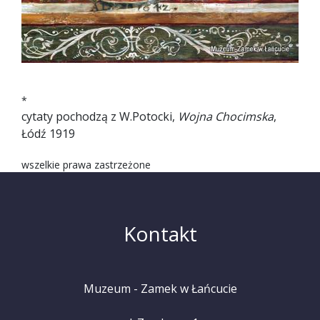
*
cytaty pochodzą z W.Potocki,
Wojna Chocimska
,
Łódź 1919
wszelkie prawa zastrzeżone
Kontakt
Muzeum - Zamek w Łańcucie