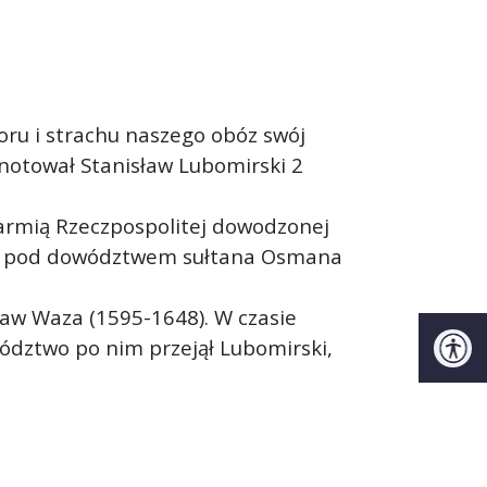
oru i strachu naszego obóz swój
anotował Stanisław Lubomirski 2
armią Rzeczpospolitej dowodzonej
imi pod dowództwem sułtana Osmana
ław Waza (1595-1648). W czasie
ództwo po nim przejął Lubomirski,