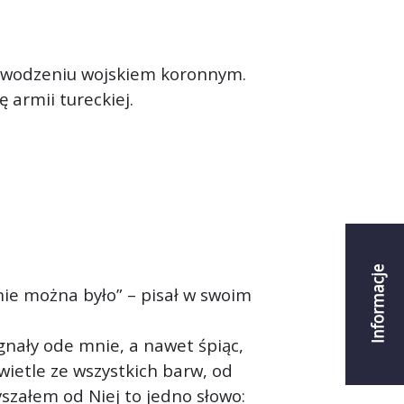
dowodzeniu wojskiem koronnym.
 armii tureckiej.
Informacje
 nie można było” – pisał w swoim
gnały ode mnie, a nawet śpiąc,
wietle ze wszystkich barw, od
yszałem od Niej to jedno słowo: