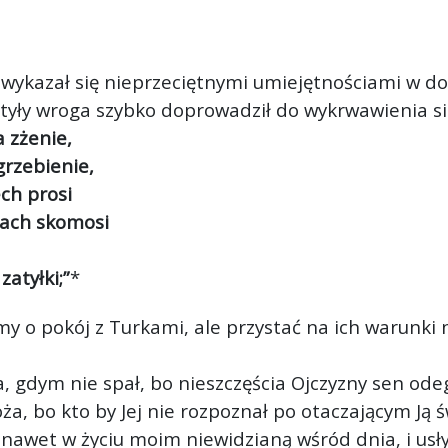
 wykazał się nieprzeciętnymi umiejętnościami w 
tyły wroga szybko doprowadził do wykrwawienia się
 zżenie,
grzebienie,
ech prosi
rach skomosi
atyłki;”
*
my o pokój z Turkami, ale przystać na ich warunki
, gdym nie spał, bo nieszczęścia Ojczyzny sen ode
a, bo kto by Jej nie rozpoznał po otaczającym Ją ś
 nawet w życiu moim niewidzianą wśród dnia, i usł