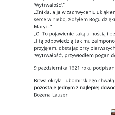
'Wytrwałość'.”
„Znikła, a ja w zachwyceniu ukląkłe
serce w niebo, złożyłem Bogu dzięk
Maryi…”
„O! To pojawienie taką ufnością i 
„I tą odpowiedzią tak mu zaimponowa
przyjąłem, obstając przy pierwszyc
'Wytrwałość', przywiodłem pogan d
9 października 1621 roku podpisan
Bitwa okryła Lubomirskiego chwałą
pozostaje jednym z najlepiej dowod
Bożena Lauzer