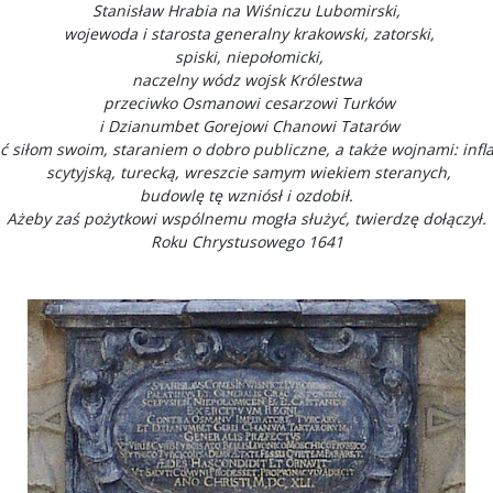
Stanisław Hrabia na Wiśniczu Lubomirski,
wojewoda i starosta generalny krakowski, zatorski,
spiski, niepołomicki,
naczelny wódz wojsk Królestwa
przeciwko Osmanowi cesarzowi Turków
i Dzianumbet Gorejowi Chanowi Tatarów
 siłom swoim, staraniem o dobro publiczne, a także wojnami: infl
scytyjską, turecką, wreszcie samym wiekiem steranych,
budowlę tę wzniósł i ozdobił.
Ażeby zaś pożytkowi wspólnemu mogła służyć, twierdzę dołączył.
Roku Chrystusowego 1641