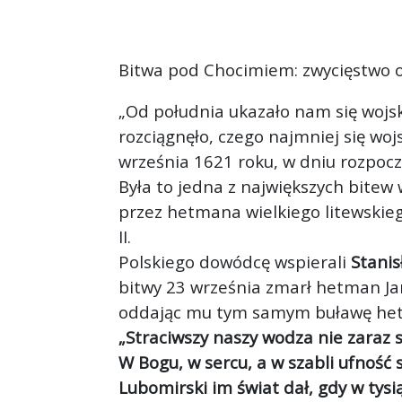
Bitwa pod Chocimiem: zwycięstwo o
„Od południa ukazało nam się wojsk
rozciągnęło, czego najmniej się woj
września 1621 roku, w dniu rozpocz
Była to jedna z największych bitew 
przez hetmana wielkiego litewski
II.
Polskiego dowódcę wspierali
Stanis
bitwy 23 września zmarł hetman Ja
oddając mu tym samym buławę he
„Straciwszy naszy wodza nie zaraz s
W Bogu, w sercu, a w szabli ufność 
Lubomirski im świat dał, gdy w tysi