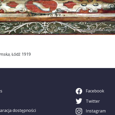
imska
, Łódź 1919
as
Facebook
Twitter
aracja dostępności
Instagram