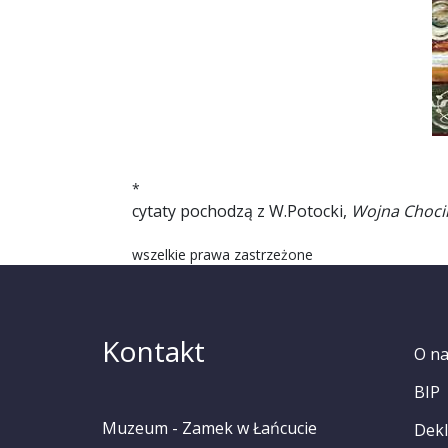
*
cytaty pochodzą z W.Potocki,
Wojna Choc
wszelkie prawa zastrzeżone
Kontakt
O n
BIP
Muzeum - Zamek w Łańcucie
Dekl