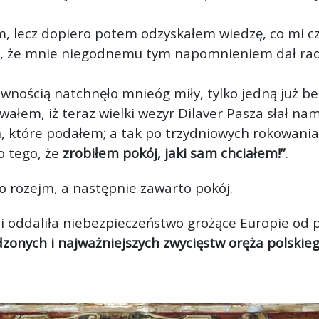
m, lecz dopiero potem odzyskałem wiedzę, co mi czy
i, że mnie niegodnemu tym napomnieniem dał radę.
pewnością natchnęło mnie
óg miły, tylko jedną już b
łem, iż teraz wielki wezyr Dilaver Pasza słał nam
h, które podałem; a tak po trzydniowych rokowania
o tego, że
zrobiłem pokój, jaki sam chciałem!”
.
o rozejm, a następnie zawarto pokój.
 i oddaliła niebezpieczeństwo grożące Europie od 
zonych i najważniejszych zwycięstw oręża polskieg