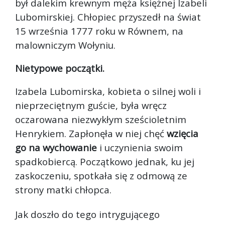
był dalekim krewnym męża księżnej Izabeli
Lubomirskiej. Chłopiec przyszedł na świat
15 września 1777 roku w Równem, na
malowniczym Wołyniu.
Nietypowe początki.
Izabela Lubomirska, kobieta o silnej woli i
nieprzeciętnym guście, była wręcz
oczarowana niezwykłym sześcioletnim
Henrykiem. Zapłonęła w niej chęć
wzięcia
go na wychowanie
i uczynienia swoim
spadkobiercą. Początkowo jednak, ku jej
zaskoczeniu, spotkała się z odmową ze
strony matki chłopca.
Jak doszło do tego intrygującego