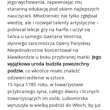
jego wychowania, zapewniając mu
staranną edukację pod okiem najlepszych
nauczycieli. Młodzieniec nie tylko zgłębiał
wiedzę, ale i rozwijał talenty artystyczne –
pobierał lekcje gry na harfie i uczył się
tańca u samego Gaetana Vestrisa,
słynnego tancmistrza Opery Paryskiej.
Niejednokrotnie koncertował na
klawikordzie u boku przybranej matki.
Jego
wyjątkowa uroda budziła powszechny
podziw
, co wkrótce miało znaleźć
odzwierciedlenie w sztuce.
15 lipca 1785 roku, w towarzystwie
przybranego syna, całego dworu i licznych
towarzyszących im osób, Lubomirska
wyruszyła w wielką podróż do Włoch, by już