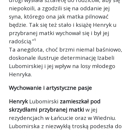
niepokoili, a zgodzili się na oddanie jej
syna, którego ona jak matka pilnować
będzie. Tak się też stało i książę Henryk u
przybranej matki wychował się i był jej
radością.”¹
Ta anegdota, choć brzmi niemal baśniowo,
doskonale ilustruje determinację Izabeli
Lubomirskiej i jej wpływ na losy młodego
Henryka.
Wychowanie i artystyczne pasje
Henryk
Lubomirski
zamieszkał pod
skrzydłami przybranej matki
w jej
rezydencjach w Łańcucie oraz w Wiedniu.
Lubomirska z niezwykłą troską podeszła do