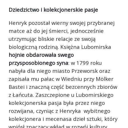
Dziedzictwo i kolekcjonerskie pasje
Henryk pozostał wierny swojej przybranej
matce aż do jej śmierci, jednocześnie
utrzymując bliskie relacje ze swoją
biologiczną rodziną. Księżna Lubomirska
hojnie obdarowała swego
przysposobionego syna
: w 1799 roku
nabyła dla niego miasto Przeworsk oraz
zapisała mu pałac w Wiedniu przy Mölker
Bastei i znaczną część bezcennych zbiorów
z Łańcuta. Zaszczepione u Lubomirskiego
kolekcjonerska pasja była przez niego
rozwijana, czyniąc z Henryka wybitnego
kolekcjonera i mecenasa dzieł sztuki, który
wniósł znaczący wkład w rozwój kultury