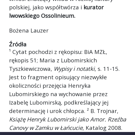
polskiej, jako współtwórza i
kurator
lwowskiego Ossolinieum.
Bożena Lauzer
Źródła
¹ Cytat pochodzi z rękopisu: BiA MZŁ,
rękopis 51; Maria z Lubomirskich
Tyszkiewiczowa,
Wypisy i notatki
, s. 11-15.
Jest to fragment opisujący niezwykłe
okoliczności przejęcia Henryka
Lubomirskiego na wychowanie przez
Izabelę Lubomirską, podkreślający jej
determinację i urok chłopca. ² B. Trojnar,
Książę Henryk Lubomirski jako Amor. Rzeźba
Canovy w Zamku w Łańcucie
, Katalog 2008.