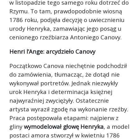
w listopadzie tego samego roku dotrzeć do
Rzymu. To tam, prawdopodobnie wiosną
1786 roku, podjęła decyzję o uwiecznieniu
urody Henryka, zamawiając jego posąg u
cenionego rzeźbiarza Antoniego Canovy.
Henri l’Ange: arcydzieło Canovy
Początkowo Canova niechętnie podchodził
do zamówienia, tłumacząc, że dotąd nie
wykonywał portretów. Jednak niezwykły
urok Henryka i determinacja księżnej
najwyraźniej zwyciężyły. Ostatecznie
artysta wyraził zgodę na wykonanie rzeźby.
Praca postępowała etapami: najpierw z
gliny
wymodelował głowę Henryka
, a model
postaci amora stworzył w kwietniu 1786