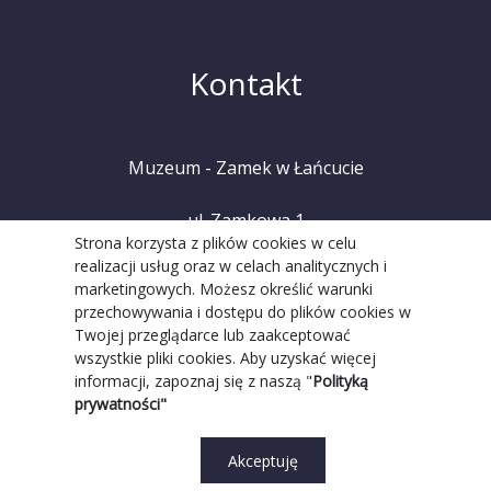
Kontakt
Muzeum - Zamek w Łańcucie
ul. Zamkowa 1
Strona korzysta z plików cookies w celu
realizacji usług oraz w celach analitycznych i
37-100 Łańcut
marketingowych. Możesz określić warunki
przechowywania i dostępu do plików cookies w
tel. +48 (17) 225 20 08
Twojej przeglądarce lub zaakceptować
wszystkie pliki cookies. Aby uzyskać więcej
informacji, zapoznaj się z naszą "
Polityką
prywatności"
Akceptuję
Realizacja Strony:
Grupa WW GovTech
||
Strona WCAG
© 2022 Copyright