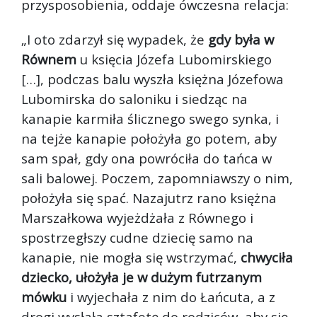
przysposobienia, oddaje ówczesna relacja:
„I oto zdarzył się wypadek, że
gdy była w
Równem
u księcia Józefa Lubomirskiego
[…], podczas balu wyszła księżna Józefowa
Lubomirska do saloniku i siedząc na
kanapie karmiła ślicznego swego synka, i
na tejże kanapie położyła go potem, aby
sam spał, gdy ona powróciła do tańca w
sali balowej. Poczem, zapomniawszy o nim,
położyła się spać. Nazajutrz rano księżna
Marszałkowa wyjeżdżała z Równego i
spostrzegłszy cudne dziecię samo na
kanapie, nie mogła się wstrzymać,
chwyciła
dziecko, ułożyła je w dużym futrzanym
mówku
i wyjechała z nim do Łańcuta, a z
drogi wysłała sztafetę do rodziców, aby się