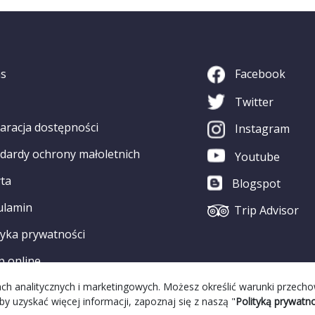
as
Facebook
Twitter
aracja dostępności
Instagram
dardy ochrony małoletnich
Youtube
ta
Blogspot
ulamin
Trip Advisor
tyka prywatności
p online
elach analitycznych i marketingowych. Możesz określić warunki przech
by uzyskać więcej informacji, zapoznaj się z naszą "
Polityką prywatno
alizacja Strony:
Grupa WW GovTech
||
Strona WCAG
© 2022 Copyri