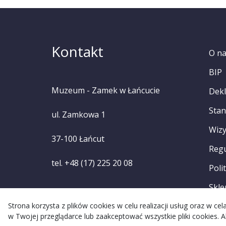
Kontakt
O n
BIP
Muzeum - Zamek w Łańcucie
Dekl
Stan
ul. Zamkowa 1
Wizy
37-100 Łańcut
Reg
tel. +48 (17) 225 20 08
Poli
Skle
Strona korzysta z plików cookies w celu realizacji usług oraz w c
w Twojej przeglądarce lub zaakceptować wszystkie pliki cookies. A
Re