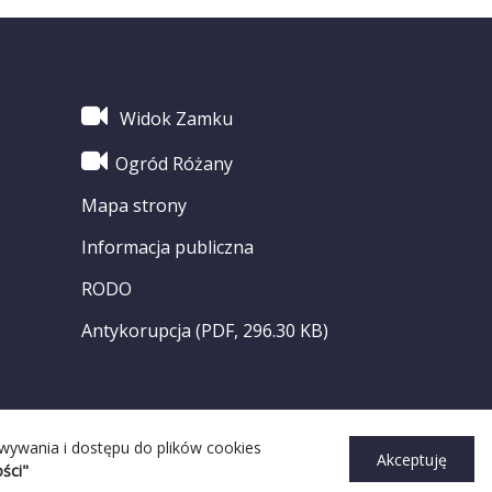
Widok Zamku
Ogród Różany
Mapa strony
Informacja publiczna
RODO
Antykorupcja (PDF, 296.30 KB)
owywania i dostępu do plików cookies
Akceptuję
ści"
ght