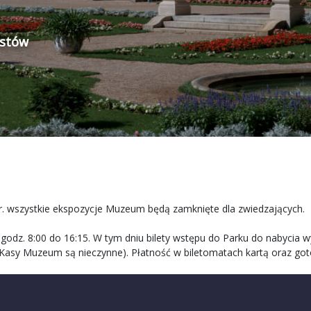
ystów
br. wszystkie ekspozycje Muzeum będą zamknięte dla zwiedzających.
odz. 8:00 do 16:15. W tym dniu bilety wstępu do Parku do nabycia wy
 Kasy Muzeum są nieczynne). Płatność w biletomatach kartą oraz go