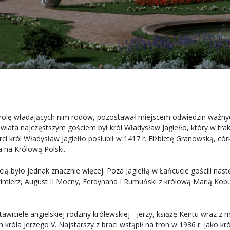
 i rolę władających nim rodów, pozostawał miejscem odwiedzin waż
iata najczęstszym gościem był król Władysław Jagiełło, który w trak
ci król Władysław Jagiełło poślubił w 1417 r. Elżbietę Granowską, cór
 na Królową Polski.
ą było jednak znacznie więcej. Poza Jagiełłą w Łańcucie gościli nas
azimierz, August II Mocny, Ferdynand I Rumuński z królową Marią Kobu
stawiciele angielskiej rodziny królewskiej - Jerzy, książę Kentu wraz 
 króla Jerzego V. Najstarszy z braci wstąpił na tron w 1936 r. jako k