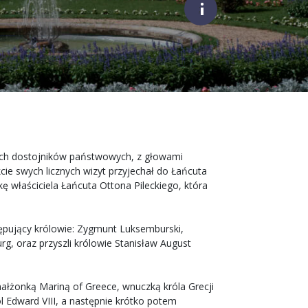
;
nych dostojników państwowych, z głowami
cie swych licznych wizyt przyjechał do Łańcuta
kę właściciela Łańcuta Ottona Pileckiego, która
tępujący królowie: Zygmunt Luksemburski,
rg, oraz przyszli królowie Stanisław August
z małżonką Mariną of Greece, wnuczką króla Grecji
ról Edward VIII, a następnie krótko potem