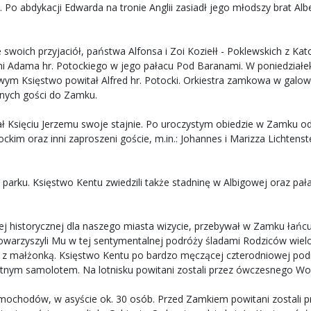
Po abdykacji Edwarda na tronie Anglii zasiadł jego młodszy brat Albert
swoich przyjaciół, państwa Alfonsa i Zoi Koziełł - Poklewskich z Katowi
mi Adama hr. Potockiego w jego pałacu Pod Baranami. W poniedziałek 
wym Księstwo powitał Alfred hr. Potocki. Orkiestra zamkowa w galo
nych gości do Zamku.
ał Księciu Jerzemu swoje stajnie. Po uroczystym obiedzie w Zamku od
im oraz inni zaproszeni goście, m.in.: Johannes i Marizza Lichtenstei
parku. Księstwo Kentu zwiedzili także stadninę w Albigowej oraz pała
tej historycznej dla naszego miasta wizycie, przebywał w Zamku łańcu
warzyszyli Mu w tej sentymentalnej podróży śladami Rodziców wielolet
th z małżonką. Księstwo Kentu po bardzo męczącej czterodniowej pod
ywatnym samolotem. Na lotnisku powitani zostali przez ówczesnego 
mochodów, w asyście ok. 30 osób. Przed Zamkiem powitani zostali pr