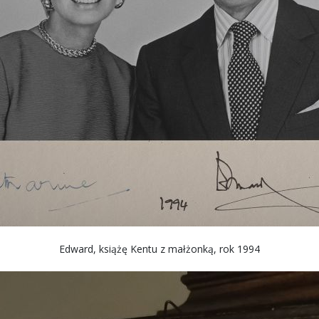
Edward, książę Kentu z małżonką, rok 1994