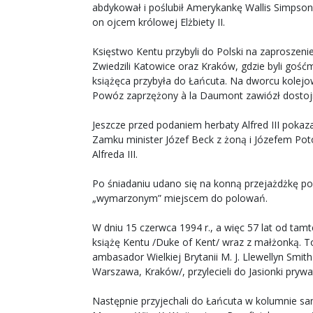
abdykował i poślubił Amerykankę Wallis Simpson. 
on ojcem królowej Elżbiety II.
Księstwo Kentu przybyli do Polski na zaproszenie 
Zwiedzili Katowice oraz Kraków, gdzie byli gość
książęca przybyła do Łańcuta. Na dworcu kolejo
Powóz zaprzężony à la Daumont zawiózł dostoj
Jeszcze przed podaniem herbaty Alfred III pokaz
Zamku minister Józef Beck z żoną i Józefem Potock
Alfreda III.
Po śniadaniu udano się na konną przejażdżkę po 
„wymarzonym” miejscem do polowań.
W dniu 15 czerwca 1994 r., a więc 57 lat od tam
książę Kentu /Duke of Kent/ wraz z małżonką. To
ambasador Wielkiej Brytanii M. J. Llewellyn Smi
Warszawa, Kraków/, przylecieli do Jasionki pr
Następnie przyjechali do Łańcuta w kolumnie sa