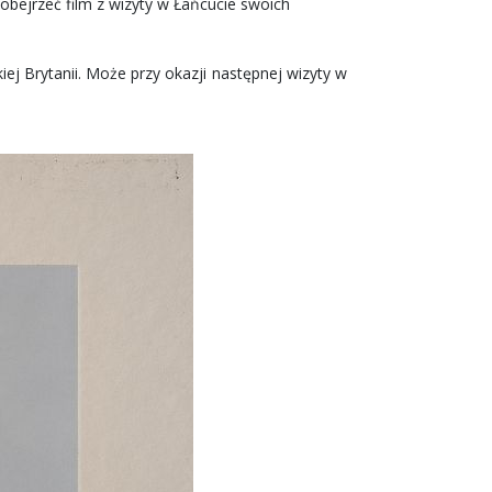
obejrzeć film z wizyty w Łańcucie swoich
ej Brytanii. Może przy okazji następnej wizyty w