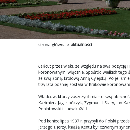
strona główna
aktualności
Łańcut przez wieki, ze względu na swą pozycję
koronowanymi włącznie. Spośród wielkich tego św
ze swą żoną, królową Anną Cylejską. Po jej śmier
trzy lata później została w Krakowie koronowana
Władców, którzy zaszczycił miasto swą obecności
Kazimierz Jagiellończyk, Zygmunt I Stary, Jan K
Poniatowski i Ludwik XVIII.
Pod koniec lipca 1937 r. przybyli do Polski przed
Jerzego I. Jerzy, książę Kentu był czwartym synem