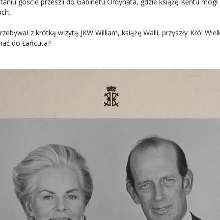
niu goście przeszli do Gabinetu Ordynata, gdzie książę Kentu mógł 
ich.
bywał z krótką wizytą JKW William, książę Walii, przyszły Król Wielki
chać do Łańcuta?