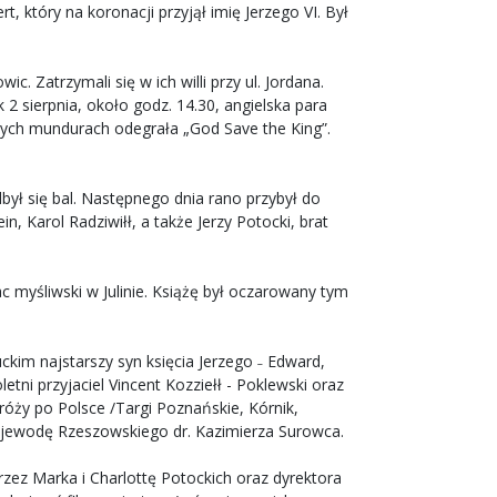
, który na koronacji przyjął imię Jerzego VI. Był
c. Zatrzymali się w ich willi przy ul. Jordana.
2 sierpnia, około godz. 14.30, angielska para
wych mundurach odegrała „God Save the King”.
był się bal. Następnego dnia rano przybył do
n, Karol Radziwiłł, a także Jerzy Potocki, brat
c myśliwski w Julinie. Książę był oczarowany tym
ckim najstarszy syn księcia Jerzego ˗ Edward,
ni przyjaciel Vincent Kozziełł - Poklewski oraz
róży po Polsce /Targi Poznańskie, Kórnik,
Wojewodę Rzeszowskiego dr. Kazimierza Surowca.
zez Marka i Charlottę Potockich oraz dyrektora