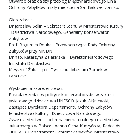
Otwarcie oraz dalszy przebieg Międzynarodowego Dnia
Ochrony Zabytków miały miejsce na Sali Balowej Zamku.
Głos zabrali:
Dr Jarosław Sellin – Sekretarz Stanu w Ministerstwie Kultury
i Dziedzictwa Narodowego, Generalny Konserwator
Zabytków
Prof. Bogumiła Rouba - Przewodnicząca Rady Ochrony
Zabytków przy MKiDN
Dr hab. Katarzyna Zalasińska – Dyrektor Narodowego
Instytutu Dziedzictwa
Krzysztof Żaba – p.o. Dyrektora Muzeum Zamek w
Łańcucie
Wystąpienia zaprezentowali:
Postulaty zmian w polityce konserwatorskiej w zakresie
światowego dziedzictwa UNESCO. Jakub Wiśniewski,
Zastępca Dyrektora Departamentu Ochrony Zabytów,
Ministerstwo Kultury i Dziedzictwa Narodowego
Żywe dziedzictwo – ochrona niematerialnego dziedzictwa
kulturowego w Polsce. Joanna Cicha-Kuczyńska, Radca ds.
UNESCO, Departament Ochrony Zabytków, Ministerstwo