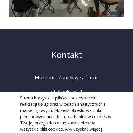
Kontakt
Muzeum - Zamek w Łańcucie
ul. Zamkowa 1
Strona korzysta z plików cookies w celu
realizacji usług oraz w celach analitycznych i
37-100 Łańcut
marketingowych. Możesz określić warunki
przechowywania i dostępu do plików cookies w
tel. +48 (17) 225 20 08
Twojej przeglądarce lub zaakceptować
wszystkie pliki cookies. Aby uzyskać więcej