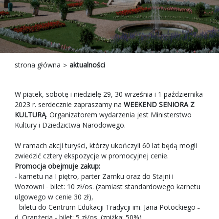
strona główna
aktualności
W piątek, sobotę i niedzielę 29, 30 września i 1 października
2023 r. serdecznie zapraszamy na
WEEKEND SENIORA Z
KULTURĄ
. Organizatorem wydarzenia jest Ministerstwo
Kultury i Dziedzictwa Narodowego.
W ramach akcji turyści, którzy ukończyli 60 lat będą mogli
zwiedzić cztery ekspozycje w promocyjnej cenie.
Promocja obejmuje zakup:
- karnetu na I piętro, parter Zamku oraz do Stajni i
Wozowni ˗ bilet: 10 zł/os. (zamiast standardowego karnetu
ulgowego w cenie 30 zł),
- biletu do Centrum Edukacji Tradycji im. Jana Potockiego ˗
d. Oranżeria - bilet: 5 zł/os. (zniżka: 50%),