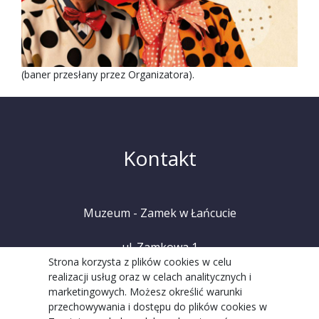
(baner przesłany przez Organizatora).
Kontakt
Muzeum - Zamek w Łańcucie
ul. Zamkowa 1
Strona korzysta z plików cookies w celu
realizacji usług oraz w celach analitycznych i
37-100 Łańcut
marketingowych. Możesz określić warunki
przechowywania i dostępu do plików cookies w
tel. +48 (17) 225 20 08