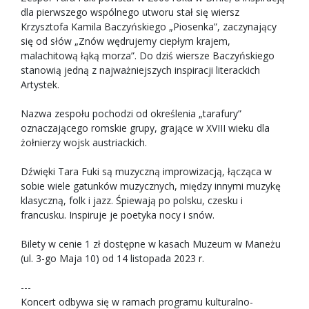
dla pierwszego wspólnego utworu stał się wiersz
Krzysztofa Kamila Baczyńskiego „Piosenka”, zaczynający
się od słów „Znów wędrujemy ciepłym krajem,
malachitową łąką morza”. Do dziś wiersze Baczyńskiego
stanowią jedną z najważniejszych inspiracji literackich
Artystek.
Nazwa zespołu pochodzi od określenia „tarafury”
oznaczającego romskie grupy, grające w XVIII wieku dla
żołnierzy wojsk austriackich.
Dźwięki Tara Fuki są muzyczną improwizacją, łącząca w
sobie wiele gatunków muzycznych, między innymi muzykę
klasyczną, folk i jazz. Śpiewają po polsku, czesku i
francusku. Inspiruje je poetyka nocy i snów.
Bilety w cenie 1 zł dostępne w kasach Muzeum w Maneżu
(ul. 3-go Maja 10) od 14 listopada 2023 r.
---
Koncert odbywa się w ramach programu kulturalno-