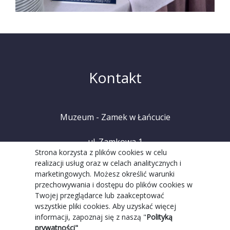
Kontakt
Muzeum - Zamek w Łańcucie
ul. Zamkowa 1
Strona korzysta z plików cookies w celu
realizacji usług oraz w celach analitycznych i
37-100 Łańcut
marketingowych. Możesz określić warunki
przechowywania i dostępu do plików cookies w
tel. +48 (17) 225 20 08
Twojej przeglądarce lub zaakceptować
wszystkie pliki cookies. Aby uzyskać więcej
informacji, zapoznaj się z naszą "
Polityką
prywatności"