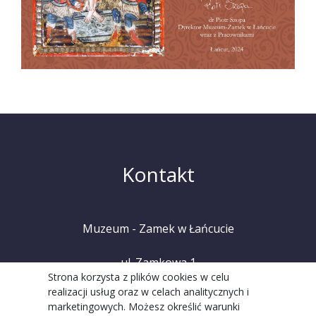
Kontakt
Muzeum - Zamek w Łańcucie
ul. Zamkowa 1
Strona korzysta z plików cookies w celu
realizacji usług oraz w celach analitycznych i
37-100 Łańcut
marketingowych. Możesz określić warunki