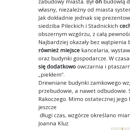
zabudowy miasta. Był
on
budowlą dr
własny, niezależny od miasta system
Jak dokładnie jednak się prezentow
siedziba Pileckich i Stadnickich
cec
obszernym wzgórzu, z całą pewności
Najbardziej okazały bez wątpienia
również miejsce
kancelaria, wystawi
oraz budynki gospodarcze. W czasa
się dodatkowo
owczarnia i ptaszarn
„piekłem”.
Drewniane budynki zamkowego wzgór
przebudowie, a nawet odbudowie. S
Rakoczego. Mimo ostatecznej jego l
jeszcze
długi czas, wzgórze określano mi
Joanna Kluz