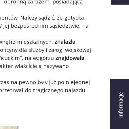
 i obronną zarazem, posiadającą
entów. Należy sądzić, że gotycka
W jej bezpośrednim sąsiedztwie, na
 wnętrz mieszkalnych,
znalazła
ficyny dla służby i załogi wojskowej
ańcuckim”, na wzgórzu
znajdowała
akter właściciela nazywano
as na pewno były już po niejednej
przetrwał do tragicznego najazdu
Informacje