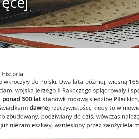
ięcej
 historia
 wkroczyły do Polski. Dwa lata później, wiosną 16
mi wojska Jerzego II Rakoczego splądrowały i spal
z
ponad 300 lat
stanowił rodową siedzibę Pileckich
 świadkami
dawnej
rzeczywistości, kiedy to w niewi
o zbudowany, podziwiany do dziś, wówczas należą
 już niezamieszkały, wzniesiony przez założyciela 