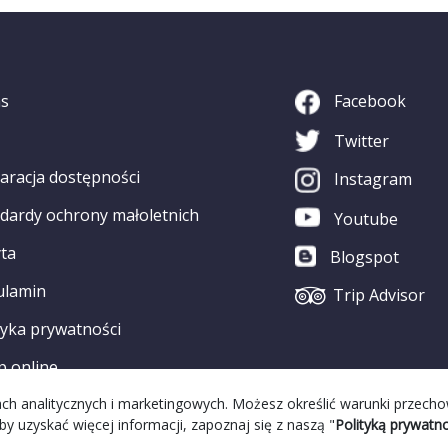
as
Facebook
Twitter
aracja dostępności
Instagram
dardy ochrony małoletnich
Youtube
ta
Blogspot
ulamin
Trip Advisor
tyka prywatności
p online
elach analitycznych i marketingowych. Możesz określić warunki przech
by uzyskać więcej informacji, zapoznaj się z naszą "
Polityką prywatno
alizacja Strony:
Grupa WW GovTech
||
Strona WCAG
© 2022 Copyri