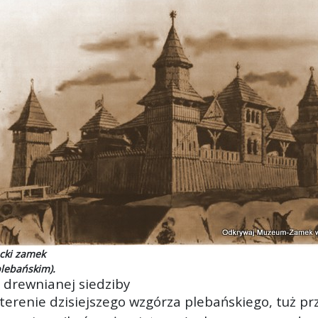
ucki zamek
lebańskim).
 drewnianej siedziby
terenie dzisiejszego wzgórza plebańskiego, tuż pr