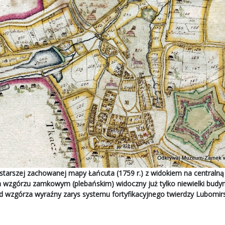
starszej zachowanej mapy Łańcuta (1759 r.) z widokiem na centralną
wzgórzu zamkowym (plebańskim) widoczny już tylko niewielki budyn
wzgórza wyraźny zarys systemu fortyfikacyjnego twierdzy Lubomirs