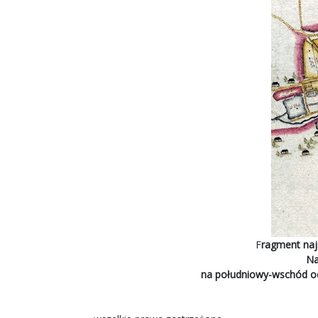
F
ragment naj
Na 
na południowy-wschód od 