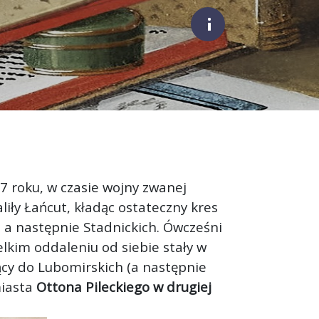
;
57 roku, w czasie wojny zwanej
iły Łańcut, kładąc ostateczny kres
, a następnie Stadnickich. Ówcześni
elkim oddaleniu od siebie stały w
cy do Lubomirskich (a następnie
miasta
Ottona Pileckiego w drugiej