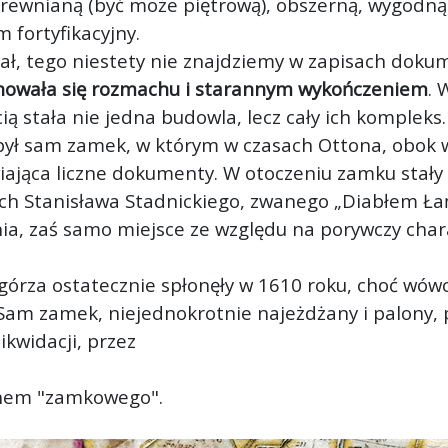
ewnianą (być może piętrową), obszerną, wygodną
 fortyfikacyjny.
ał, tego niestety nie znajdziemy w zapisach dokum
howała się rozmachu i starannym wykończeniem
. 
ą stała nie jedna budowla, lecz cały ich kompleks.
 był sam zamek, w którym w czasach Ottona, obok
ająca liczne dokumenty. W otoczeniu zamku stały o
ch Stanisława Stadnickiego, zwanego „Diabłem Ł
ia, zaś samo miejsce ze względu na porywczy char
za ostatecznie spłonęły w 1610 roku, choć wówcz
am zamek, niejednokrotnie najeżdżany i palony, 
ikwidacji, przez
anem "zamkowego".