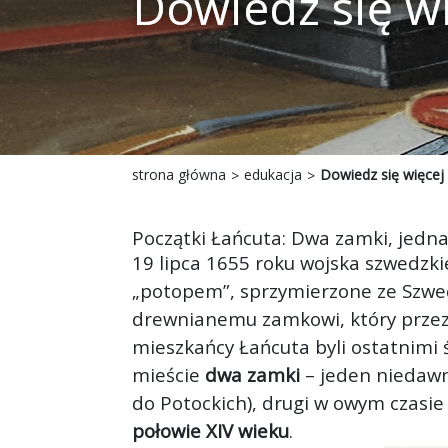
Dowiedz się w
strona główna
edukacja
Dowiedz się więcej
Początki Łańcuta: Dwa zamki, jedna
19 lipca 1655 roku wojska szwedzkie
„potopem”, sprzymierzone ze Szweda
drewnianemu zamkowi, który prze
mieszkańcy Łańcuta byli ostatnimi
mieście
dwa zamki
– jeden niedawn
do Potockich), drugi w owym czasie
połowie XIV wieku
.