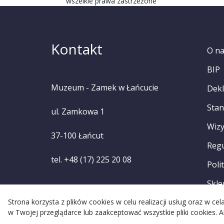
wszelkie prawa zastrzeżone
Kontakt
O n
BIP
Muzeum - Zamek w Łańcucie
Dekl
Stan
ul. Zamkowa 1
Wizy
37-100 Łańcut
Reg
tel. +48 (17) 225 20 08
Poli
Skle
Strona korzysta z plików cookies w celu realizacji usług oraz w c
w Twojej przeglądarce lub zaakceptować wszystkie pliki cookies. A
Re