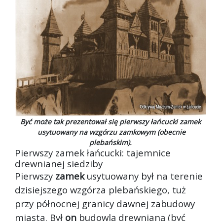
Być może tak prezentował się pierwszy łańcucki zamek
usytuowany na wzgórzu zamkowym (obecnie
plebańskim).
Pierwszy zamek łańcucki: tajemnice
drewnianej siedziby
Pierwszy
zamek
usytuowany był na terenie
dzisiejszego wzgórza plebańskiego, tuż
przy północnej granicy dawnej zabudowy
miasta. Był
on
budowlą drewnianą (być