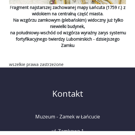
F
ragment najstarszej zachowanej mapy Łańcuta (1759 r.) z
widokiem na centralną część miasta.
Na wzgórzu zamkowym (plebańskim) widoczny już tylko
niewielki budynek,
na południowy-wschód od wzgórza wyraźny zarys systemu
fortyfikacyjnego twierdzy Lubomirskich - dzisiejszego
Zamku
wszelkie prawa zastrzeżone
Kontakt
Muzeum - Zamek w Łańcucie
ul. Zamkowa 1