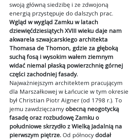
swoją główną siedzibę i ze zdwojoną
energią przystępuje do dalszych prac.
Wgląd w wygląd Zamku w latach
dziewięćdziesiątych XVIII wieku daje nam
akwarela szwajcarskiego architekta
Thomasa de Thomon, gdzie za głęboką
suchą fosą i wysokim wałem ziemnym
widać niemal płaską powierzchnię górnej
części zachodniej fasady.
Najważniejszym architektem pracującym
dla Marszałkowej w Łańcucie w tym okresie
był Christian Piotr Aigner (od 1798 r.). To
jemu zawdzięczamy
obecną neogotycką
fasadę oraz rozbudowę Zamku o
południowe skrzydło z Wielką Jadalnią na
pierwszym piętrze.
Od północy
dodał